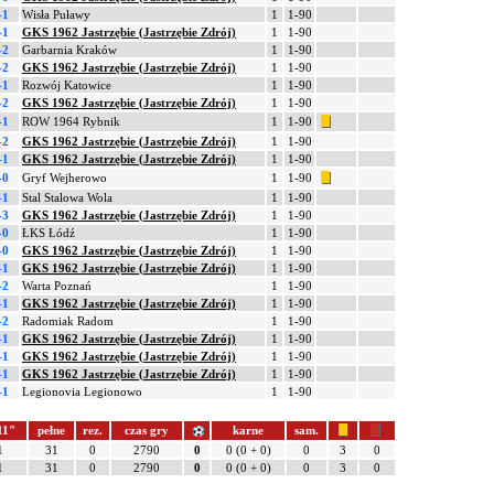
-1
Wisła Puławy
1
1-90
-1
GKS 1962 Jastrzębie (Jastrzębie Zdrój)
1
1-90
-2
Garbarnia Kraków
1
1-90
-2
GKS 1962 Jastrzębie (Jastrzębie Zdrój)
1
1-90
-1
Rozwój Katowice
1
1-90
-2
GKS 1962 Jastrzębie (Jastrzębie Zdrój)
1
1-90
-1
ROW 1964 Rybnik
1
1-90
-2
GKS 1962 Jastrzębie (Jastrzębie Zdrój)
1
1-90
-1
GKS 1962 Jastrzębie (Jastrzębie Zdrój)
1
1-90
-0
Gryf Wejherowo
1
1-90
-1
Stal Stalowa Wola
1
1-90
-3
GKS 1962 Jastrzębie (Jastrzębie Zdrój)
1
1-90
-0
ŁKS Łódź
1
1-90
-0
GKS 1962 Jastrzębie (Jastrzębie Zdrój)
1
1-90
-1
GKS 1962 Jastrzębie (Jastrzębie Zdrój)
1
1-90
-2
Warta Poznań
1
1-90
-1
GKS 1962 Jastrzębie (Jastrzębie Zdrój)
1
1-90
-2
Radomiak Radom
1
1-90
-1
GKS 1962 Jastrzębie (Jastrzębie Zdrój)
1
1-90
-1
GKS 1962 Jastrzębie (Jastrzębie Zdrój)
1
1-90
-1
GKS 1962 Jastrzębie (Jastrzębie Zdrój)
1
1-90
-1
Legionovia Legionowo
1
1-90
11"
pełne
rez.
czas gry
karne
sam.
1
31
0
2790
0
0 (0 + 0)
0
3
0
1
31
0
2790
0
0 (0 + 0)
0
3
0