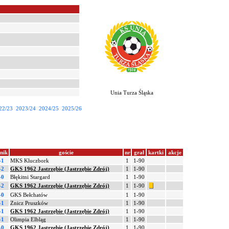
Unia Turza Śląska
22/23
2023/24
2024/25
2025/26
nik
goście
nr
grał
kartki
akcje
-1
MKS Kluczbork
1
1-90
-2
GKS 1962 Jastrzębie (Jastrzębie Zdrój)
1
1-90
-0
Błękitni Stargard
1
1-90
-2
GKS 1962 Jastrzębie (Jastrzębie Zdrój)
1
1-90
-0
GKS Bełchatów
1
1-90
-1
Znicz Pruszków
1
1-90
-1
GKS 1962 Jastrzębie (Jastrzębie Zdrój)
1
1-90
-1
Olimpia Elbląg
1
1-90
-0
GKS 1962 Jastrzębie (Jastrzębie Zdrój)
1
1-90