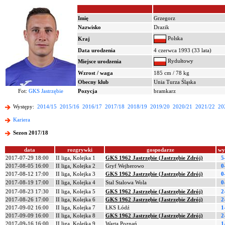
Imię
Grzegorz
Nazwisko
Drazik
Polska
Kraj
Data urodzenia
4 czerwca 1993 (33 lata)
Rydułtowy
Miejsce urodzenia
Wzrost / waga
185 cm / 78 kg
Obecny klub
Unia Turza Śląska
Fot:
GKS Jastrzębie
Pozycja
bramkarz
Występy:
2014/15
2015/16
2016/17
2017/18
2018/19
2019/20
2020/21
2021/22
20
Kariera
Sezon 2017/18
data
rozgrywki
gospodarze
wy
2017-07-29 18:00
II liga, Kolejka 1
GKS 1962 Jastrzębie (Jastrzębie Zdrój)
5
2017-08-05 16:00
II liga, Kolejka 2
Gryf Wejherowo
0
2017-08-12 17:00
II liga, Kolejka 3
GKS 1962 Jastrzębie (Jastrzębie Zdrój)
0
2017-08-19 17:00
II liga, Kolejka 4
Stal Stalowa Wola
0
2017-08-23 17:30
II liga, Kolejka 5
GKS 1962 Jastrzębie (Jastrzębie Zdrój)
2
2017-08-26 17:00
II liga, Kolejka 6
GKS 1962 Jastrzębie (Jastrzębie Zdrój)
2
2017-09-02 16:00
II liga, Kolejka 7
ŁKS Łódź
1
2017-09-09 16:00
II liga, Kolejka 8
GKS 1962 Jastrzębie (Jastrzębie Zdrój)
2
2017-09-16 16:00
II liga, Kolejka 9
Warta Poznań
1