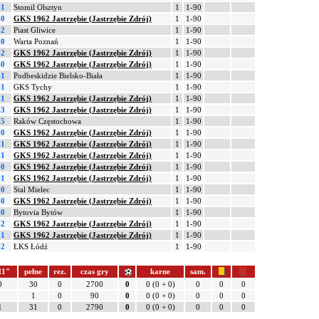
-1
Stomil Olsztyn
1
1-90
-0
GKS 1962 Jastrzębie (Jastrzębie Zdrój)
1
1-90
-2
Piast Gliwice
1
1-90
-0
Warta Poznań
1
1-90
-2
GKS 1962 Jastrzębie (Jastrzębie Zdrój)
1
1-90
-0
GKS 1962 Jastrzębie (Jastrzębie Zdrój)
1
1-90
-1
Podbeskidzie Bielsko-Biała
1
1-90
-1
GKS Tychy
1
1-90
-1
GKS 1962 Jastrzębie (Jastrzębie Zdrój)
1
1-90
-3
GKS 1962 Jastrzębie (Jastrzębie Zdrój)
1
1-90
-5
Raków Częstochowa
1
1-90
-0
GKS 1962 Jastrzębie (Jastrzębie Zdrój)
1
1-90
-1
GKS 1962 Jastrzębie (Jastrzębie Zdrój)
1
1-90
-1
GKS 1962 Jastrzębie (Jastrzębie Zdrój)
1
1-90
-0
GKS 1962 Jastrzębie (Jastrzębie Zdrój)
1
1-90
-1
GKS 1962 Jastrzębie (Jastrzębie Zdrój)
1
1-90
-0
Stal Mielec
1
1-90
-0
GKS 1962 Jastrzębie (Jastrzębie Zdrój)
1
1-90
-0
Bytovia Bytów
1
1-90
-2
GKS 1962 Jastrzębie (Jastrzębie Zdrój)
1
1-90
-1
GKS 1962 Jastrzębie (Jastrzębie Zdrój)
1
1-90
-2
ŁKS Łódź
1
1-90
11"
pełne
rez.
czas gry
karne
sam.
0
30
0
2700
0
0 (0 + 0)
0
0
0
1
0
90
0
0 (0 + 0)
0
0
0
1
31
0
2790
0
0 (0 + 0)
0
0
0