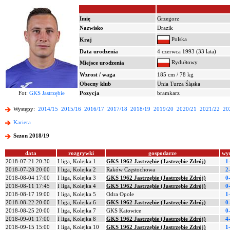
Imię
Grzegorz
Nazwisko
Drazik
Polska
Kraj
Data urodzenia
4 czerwca 1993 (33 lata)
Rydułtowy
Miejsce urodzenia
Wzrost / waga
185 cm / 78 kg
Obecny klub
Unia Turza Śląska
Fot:
GKS Jastrzębie
Pozycja
bramkarz
Występy:
2014/15
2015/16
2016/17
2017/18
2018/19
2019/20
2020/21
2021/22
20
Kariera
Sezon 2018/19
data
rozgrywki
gospodarze
wy
2018-07-21 20:30
I liga, Kolejka 1
GKS 1962 Jastrzębie (Jastrzębie Zdrój)
1
2018-07-28 20:00
I liga, Kolejka 2
Raków Częstochowa
2
2018-08-04 17:00
I liga, Kolejka 3
GKS 1962 Jastrzębie (Jastrzębie Zdrój)
0
2018-08-11 17:45
I liga, Kolejka 4
GKS 1962 Jastrzębie (Jastrzębie Zdrój)
0
2018-08-17 19:00
I liga, Kolejka 5
Odra Opole
1
2018-08-22 20:00
I liga, Kolejka 6
GKS 1962 Jastrzębie (Jastrzębie Zdrój)
0
2018-08-25 20:00
I liga, Kolejka 7
GKS Katowice
0
2018-09-01 17:00
I liga, Kolejka 8
GKS 1962 Jastrzębie (Jastrzębie Zdrój)
4
2018-09-15 15:00
I liga, Kolejka 10
GKS 1962 Jastrzębie (Jastrzębie Zdrój)
1