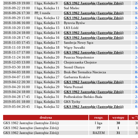
2018-09-19 19:00
I liga, Kolejka 9
GKS 1962 Jastrzębie (Jastrzębie Zdrój)
2
2018-09-22 19:00
I liga, Kolejka 11
Stal Mielec
0
2018-09-26 17:30
PP, I runda
GKS 1962 Jastrzębie (Jastrzębie Zdrój)
1
2018-09-29 15:00
I liga, Kolejka 12
GKS 1962 Jastrzębie (Jastrzębie Zdrój)
0
2018-10-06 16:00
I liga, Kolejka 13
Bytovia Bytów
1
2018-10-20 15:00
I liga, Kolejka 15
ŁKS Łódź
2
2018-10-24 18:00
I liga, Kolejka 14
GKS 1962 Jastrzębie (Jastrzębie Zdrój)
2
2018-10-28 17:45
I liga, Kolejka 16
GKS 1962 Jastrzębie (Jastrzębie Zdrój)
1
2018-11-03 17:45
I liga, Kolejka 17
Sandecja Nowy Sącz
1
2018-11-10 19:00
I liga, Kolejka 18
Wigry Suwałki
1
2018-11-17 17:00
I liga, Kolejka 19
GKS 1962 Jastrzębie (Jastrzębie Zdrój)
1
2018-11-24 16:00
I liga, Kolejka 20
Puszcza Niepołomice
2
2018-12-03 13:00
I liga, Kolejka 21
Chojniczanka Chojnice
1
2019-03-30 18:00
I liga, Kolejka 26
Stomil Olsztyn
1
2019-04-03 18:00
I liga, Kolejka 25
Bruk-Bet Termalica Nieciecza
0
2019-04-07 15:00
I liga, Kolejka 27
Garbarnia Kraków
0
2019-04-12 20:30
I liga, Kolejka 28
GKS 1962 Jastrzębie (Jastrzębie Zdrój)
1
2019-04-20 16:00
I liga, Kolejka 29
Warta Poznań
0
2019-04-24 18:00
I liga, Kolejka 30
GKS 1962 Jastrzębie (Jastrzębie Zdrój)
4
2019-04-28 17:45
I liga, Kolejka 31
Podbeskidzie Bielsko-Biała
2
2019-05-01 18:00
I liga, Kolejka 33
GKS Tychy
2
2019-05-04 20:45
I liga, Kolejka 32
GKS 1962 Jastrzębie (Jastrzębie Zdrój)
0
drużyna
rozgr.
występy
w "
GKS 1962 Jastrzębie (Jastrzębie Zdrój)
I liga
30
3
GKS 1962 Jastrzębie (Jastrzębie Zdrój)
PP
1
1
GKS 1962 Jastrzębie (Jastrzębie Zdrój)
RAZEM
31
3