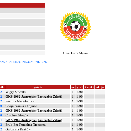
Unia Turza Śląska
22/23
2023/24
2024/25
2025/26
nik
goście
nr
grał
kartki
akcje
-2
Wigry Suwałki
1
1-90
-2
GKS 1962 Jastrzębie (Jastrzębie Zdrój)
1
1-90
-2
Puszcza Niepołomice
1
1-90
-0
Chojniczanka Chojnice
1
1-90
-2
GKS 1962 Jastrzębie (Jastrzębie Zdrój)
1
1-90
-0
Chrobry Głogów
1
1-90
-1
GKS 1962 Jastrzębie (Jastrzębie Zdrój)
1
1-90
-2
Bruk-Bet Termalica Nieciecza
1
1-90
-2
Garbarnia Kraków
1
1-90