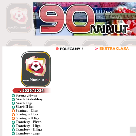
Strona główna
Skarb Ekstraklasy
Skarb I ligi
Skarb II ligi
Sparingi - Ekstr.
Sparingi - I liga
Sparingi - II liga
Transfery - Ekstr.
Transfery - I liga
Transfery - II liga
Transfery - zagr.