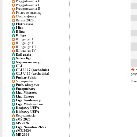
Przygotowania E
Przygotowania I
Przygotowania II
Polacy za granicą
Obcokrajowcy
Baraże 2026
Ekstraklasa
I liga
II liga
III liga
III liga, gr. I
III liga, gr. II
III liga, gr. III
III liga, gr. IV
Dziś grają
Niższe ligi
Najnowsze rozgr.
CLJ
w
CLJ U-17 (zachodnia)
CLJ U-17 (wschodnia)
gosp
Puchar Polski
Superpuchar
Prze
Puch. okręgowe
Europuchary
Liga Mistrzów
Liga Europy
Liga Konferencji
Liga Młodzieżowa
Krajowy UEFA
Klubowy UEFA
Reprezentacja
eMŚ 2026
MŚ 2026
Liga Narodów 26/27
eME 2024
ME 2024