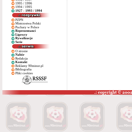
1995 / 1996
1994 / 1995
1927 - 1993 / 1994
PZPN
Mistrzostwa Polski
Puchary w Polsce
Reprezentanci
Ligowcy
Rywalizacje
Serie
O stronie
Nabór
Redakcja
Kontakt
Reklamy 90minut.pl
Bibliografia
Pliki cookies