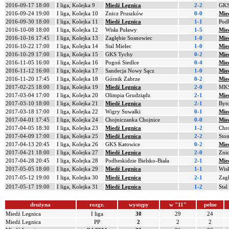
2016-09-17 18:00
I liga, Kolejka 9
Miedź Legnica
2-2
GKS
2016-09-24 19:00
I liga, Kolejka 10
Znicz Pruszków
0-0
Mie
2016-09-30 18:00
I liga, Kolejka 11
Miedź Legnica
1-1
Podb
2016-10-08 18:00
I liga, Kolejka 12
Wisła Puławy
1-5
Mie
2016-10-16 17:45
I liga, Kolejka 13
Zagłębie Sosnowiec
1-0
Mie
2016-10-22 17:00
I liga, Kolejka 14
Stal Mielec
1-0
Mie
2016-10-29 17:00
I liga, Kolejka 15
GKS Tychy
0-2
Mie
2016-11-05 16:00
I liga, Kolejka 16
Pogoń Siedlce
0-4
Mie
2016-11-12 16:00
I liga, Kolejka 17
Sandecja Nowy Sącz
1-0
Mie
2016-11-20 17:45
I liga, Kolejka 18
Górnik Zabrze
0-2
Mie
2017-02-25 18:00
I liga, Kolejka 19
Miedź Legnica
2-0
MKS
2017-03-04 17:00
I liga, Kolejka 20
Olimpia Grudziądz
2-1
Mie
2017-03-10 18:00
I liga, Kolejka 21
Miedź Legnica
2-1
Byt
2017-03-18 17:00
I liga, Kolejka 22
Wigry Suwałki
0-1
Mie
2017-04-01 17:45
I liga, Kolejka 24
Chojniczanka Chojnice
0-0
Mie
2017-04-05 18:30
I liga, Kolejka 23
Miedź Legnica
1-2
Chr
2017-04-09 17:00
I liga, Kolejka 25
Miedź Legnica
2-2
Stom
2017-04-13 20:45
I liga, Kolejka 26
GKS Katowice
0-2
Mie
2017-04-21 18:00
I liga, Kolejka 27
Miedź Legnica
2-0
Zni
2017-04-28 20:45
I liga, Kolejka 28
Podbeskidzie Bielsko-Biała
2-1
Mie
2017-05-05 18:00
I liga, Kolejka 29
Miedź Legnica
1-1
Wis
2017-05-12 19:00
I liga, Kolejka 30
Miedź Legnica
2-1
Zag
2017-05-17 19:00
I liga, Kolejka 31
Miedź Legnica
1-2
Stal
drużyna
rozgr.
występy
w "11"
pełne
Miedź Legnica
I liga
30
29
24
Miedź Legnica
PP
2
2
2