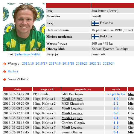
Imię
Jani Petteri (Petteri)
Nazwisko
Forsell
Finlandia
Kraj
Data urodzenia
16 października 1990 (35 lat)
Kokkola
Miejsce urodzenia
Wzrost / waga
168 cm / 79 kg
Obecny klub
Kotkan Työväen Palloilijat
Fot:
Pozycja
pomocnik
Şanlıurfaspor Kulübü
Występy:
2015/16
2016/17
2017/18
2018/19
2019/20
2020/21
2023/24
Kariera
Sezon 2016/17
data
rozgrywki
gospodarze
wynik
2016-07-23 17:30
PP, I runda
GKS Bełchatów
1-1 pd.
k. 6-7
Mie
2016-07-29 20:30
I liga, Kolejka 1
Miedź Legnica
1-0
Gór
2016-08-06 20:00
I liga, Kolejka 2
MKS Kluczbork
2-2
Mie
2016-08-09 18:00
PP, 1/16 finału
Miedź Legnica
2-3
Gór
2016-08-12 18:00
I liga, Kolejka 3
Miedź Legnica
0-0
Oli
2016-08-24 18:00
I liga, Kolejka 5
Miedź Legnica
0-1
Wig
2016-08-28 18:00
I liga, Kolejka 6
Chrobry Głogów
1-1
Mie
2016-09-02 18:00
I liga, Kolejka 7
Miedź Legnica
2-0
Cho
2016-09-10 19:45
I liga, Kolejka 8
Stomil Olsztyn
0-1
Mie