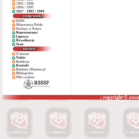
1995 / 1996
1994 / 1995
1927 - 1993 / 1994
PZPN
Mistrzostwa Polski
Puchary w Polsce
Reprezentanci
Ligowcy
Rywalizacje
Serie
O stronie
Nabór
Redakcja
Kontakt
Reklamy 90minut.pl
Bibliografia
Pliki cookies