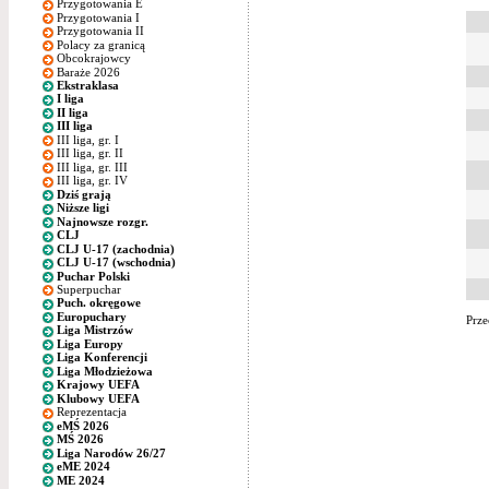
Przygotowania E
Przygotowania I
Przygotowania II
Polacy za granicą
Obcokrajowcy
Baraże 2026
Ekstraklasa
I liga
II liga
III liga
III liga, gr. I
III liga, gr. II
III liga, gr. III
III liga, gr. IV
Dziś grają
Niższe ligi
Najnowsze rozgr.
CLJ
CLJ U-17 (zachodnia)
CLJ U-17 (wschodnia)
Puchar Polski
Superpuchar
Puch. okręgowe
Europuchary
Prze
Liga Mistrzów
Liga Europy
Liga Konferencji
Liga Młodzieżowa
Krajowy UEFA
Klubowy UEFA
Reprezentacja
eMŚ 2026
MŚ 2026
Liga Narodów 26/27
eME 2024
ME 2024