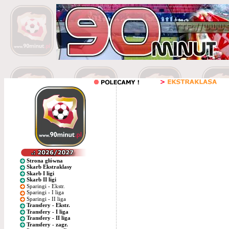
Strona główna
Skarb Ekstraklasy
Skarb I ligi
Skarb II ligi
Sparingi - Ekstr.
Sparingi - I liga
Sparingi - II liga
Transfery - Ekstr.
Transfery - I liga
Transfery - II liga
Transfery - zagr.