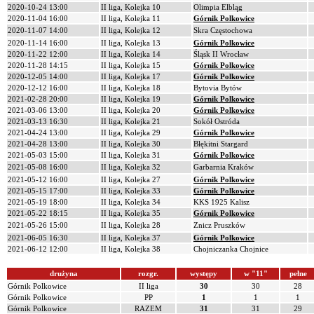
2020-10-24 13:00
II liga, Kolejka 10
Olimpia Elbląg
2020-11-04 16:00
II liga, Kolejka 11
Górnik Polkowice
2020-11-07 14:00
II liga, Kolejka 12
Skra Częstochowa
2020-11-14 16:00
II liga, Kolejka 13
Górnik Polkowice
2020-11-22 12:00
II liga, Kolejka 14
Śląsk II Wrocław
2020-11-28 14:15
II liga, Kolejka 15
Górnik Polkowice
2020-12-05 14:00
II liga, Kolejka 17
Górnik Polkowice
2020-12-12 16:00
II liga, Kolejka 18
Bytovia Bytów
2021-02-28 20:00
II liga, Kolejka 19
Górnik Polkowice
2021-03-06 13:00
II liga, Kolejka 20
Górnik Polkowice
2021-03-13 16:30
II liga, Kolejka 21
Sokół Ostróda
2021-04-24 13:00
II liga, Kolejka 29
Górnik Polkowice
2021-04-28 13:00
II liga, Kolejka 30
Błękitni Stargard
2021-05-03 15:00
II liga, Kolejka 31
Górnik Polkowice
2021-05-08 16:00
II liga, Kolejka 32
Garbarnia Kraków
2021-05-12 16:00
II liga, Kolejka 27
Górnik Polkowice
2021-05-15 17:00
II liga, Kolejka 33
Górnik Polkowice
2021-05-19 18:00
II liga, Kolejka 34
KKS 1925 Kalisz
2021-05-22 18:15
II liga, Kolejka 35
Górnik Polkowice
2021-05-26 15:00
II liga, Kolejka 28
Znicz Pruszków
2021-06-05 16:30
II liga, Kolejka 37
Górnik Polkowice
2021-06-12 12:00
II liga, Kolejka 38
Chojniczanka Chojnice
drużyna
rozgr.
występy
w "11"
pełne
Górnik Polkowice
II liga
30
30
28
Górnik Polkowice
PP
1
1
1
Górnik Polkowice
RAZEM
31
31
29