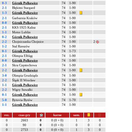
0-3
Górnik Polkowice
74
1-90
2-1
Błękitni Stargard
74
1-90
1-3
Górnik Polkowice
74
1-90
2-1
Garbarnia Kraków
74
1-90
0-0
Górnik Polkowice
74
1-90
2-1
KKS 1925 Kalisz
74
1-90
1-1
Motor Lublin
74
1-90
0-2
Górnik Polkowice
74
1-90
2-2
Chojniczanka Chojnice
74
1-90
2
1-2
Stal Rzeszów
74
1-90
0-1
Górnik Polkowice
74
1-73
2-1
Olimpia Elbląg
74
1-90
0-0
Górnik Polkowice
74
1-90
2-1
Skra Częstochowa
74
1-90
2-2
Górnik Polkowice
74
1-90
3-0
Olimpia Grudziądz
74
1-90
2-2
Śląsk II Wrocław
74
1-90
1-1
Górnik Polkowice
74
1-90
2-2
Wigry Suwałki
74
1-90
0-1
Górnik Polkowice
74
1-90
5-0
Bytovia Bytów
74
1-70
1-1
Górnik Polkowice
74
1-90
rez.
czas gry
karne
sam.
0
2663
0
0 (0 + 0)
1
3
0
0
90
0
0 (0 + 0)
0
0
0
0
2753
0
0 (0 + 0)
1
3
0