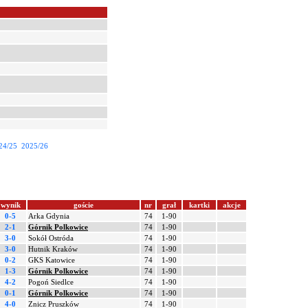
24/25
2025/26
wynik
goście
nr
grał
kartki
akcje
0-5
Arka Gdynia
74
1-90
2-1
Górnik Polkowice
74
1-90
3-0
Sokół Ostróda
74
1-90
3-0
Hutnik Kraków
74
1-90
0-2
GKS Katowice
74
1-90
1-3
Górnik Polkowice
74
1-90
4-2
Pogoń Siedlce
74
1-90
0-1
Górnik Polkowice
74
1-90
4-0
Znicz Pruszków
74
1-90