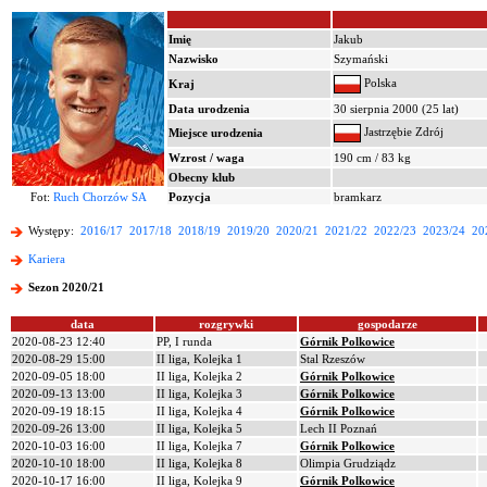
Imię
Jakub
Nazwisko
Szymański
Polska
Kraj
Data urodzenia
30 sierpnia 2000 (25 lat)
Jastrzębie Zdrój
Miejsce urodzenia
Wzrost / waga
190 cm / 83 kg
Obecny klub
Fot:
Ruch Chorzów SA
Pozycja
bramkarz
Występy:
2016/17
2017/18
2018/19
2019/20
2020/21
2021/22
2022/23
2023/24
20
Kariera
Sezon 2020/21
data
rozgrywki
gospodarze
2020-08-23 12:40
PP, I runda
Górnik Polkowice
2020-08-29 15:00
II liga, Kolejka 1
Stal Rzeszów
2020-09-05 18:00
II liga, Kolejka 2
Górnik Polkowice
2020-09-13 13:00
II liga, Kolejka 3
Górnik Polkowice
2020-09-19 18:15
II liga, Kolejka 4
Górnik Polkowice
2020-09-26 13:00
II liga, Kolejka 5
Lech II Poznań
2020-10-03 16:00
II liga, Kolejka 7
Górnik Polkowice
2020-10-10 18:00
II liga, Kolejka 8
Olimpia Grudziądz
2020-10-17 16:00
II liga, Kolejka 9
Górnik Polkowice