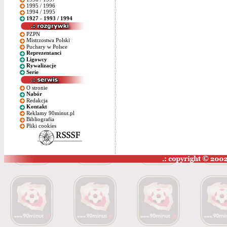
1995 / 1996
1994 / 1995
1927 - 1993 / 1994
PZPN
Mistrzostwa Polski
Puchary w Polsce
Reprezentanci
Ligowcy
Rywalizacje
Serie
O stronie
Nabór
Redakcja
Kontakt
Reklamy 90minut.pl
Bibliografia
Pliki cookies