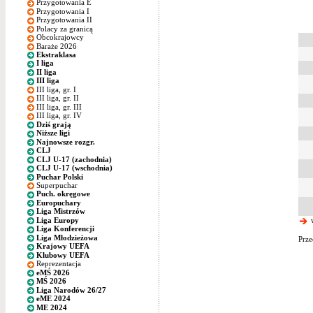
Przygotowania E
Przygotowania I
Przygotowania II
Polacy za granicą
Obcokrajowcy
Baraże 2026
Ekstraklasa
I liga
II liga
III liga
III liga, gr. I
III liga, gr. II
III liga, gr. III
III liga, gr. IV
Dziś grają
Niższe ligi
Najnowsze rozgr.
CLJ
CLJ U-17 (zachodnia)
CLJ U-17 (wschodnia)
Puchar Polski
Superpuchar
Puch. okręgowe
Europuchary
Liga Mistrzów
Liga Europy
w
Liga Konferencji
Liga Młodzieżowa
Prze
Krajowy UEFA
Klubowy UEFA
Reprezentacja
eMŚ 2026
MŚ 2026
Liga Narodów 26/27
eME 2024
ME 2024