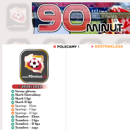
Strona główna
Skarb Ekstraklasy
Skarb I ligi
Skarb II ligi
Sparingi - Ekstr.
Sparingi - I liga
Sparingi - II liga
Transfery - Ekstr.
Transfery - I liga
Transfery - II liga
Transfery - zagr.