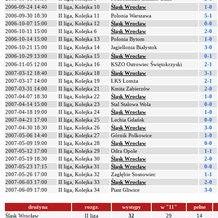
2006-09-24 14:40
II liga, Kolejka 10
Śląsk Wrocław
1-0
2006-09-30 18:30
II liga, Kolejka 11
Polonia Warszawa
5-1
2006-10-07 15:00
II liga, Kolejka 12
Śląsk Wrocław
0-0
2006-10-11 15:00
II liga, Kolejka 6
Śląsk Wrocław
2-0
2006-10-14 15:00
II liga, Kolejka 13
Polonia Bytom
1-0
2006-10-21 15:00
II liga, Kolejka 14
Jagiellonia Białystok
3-0
2006-10-29 13:00
II liga, Kolejka 15
Śląsk Wrocław
0-1
2006-11-05 12:00
II liga, Kolejka 16
KSZO Ostrowiec Świętokrzyski
2-1
2007-03-12 18:40
II liga, Kolejka 18
Śląsk Wrocław
3-1
2007-03-17 14:00
II liga, Kolejka 19
ŁKS Łomża
2-1
2007-03-31 14:00
II liga, Kolejka 21
Kmita Zabierzów
2-0
2007-04-07 18:30
II liga, Kolejka 22
Śląsk Wrocław
1-0
2007-04-14 15:00
II liga, Kolejka 23
Stal Stalowa Wola
0-0
2007-04-18 19:00
II liga, Kolejka 24
Śląsk Wrocław
1-0
2007-04-21 17:00
II liga, Kolejka 25
Lechia Gdańsk
0-0
2007-04-30 18:30
II liga, Kolejka 26
Śląsk Wrocław
3-0
2007-05-06 14:40
II liga, Kolejka 27
Górnik Polkowice
1-0
2007-05-09 19:00
II liga, Kolejka 28
Śląsk Wrocław
0-0
2007-05-12 17:00
II liga, Kolejka 29
Odra Opole
1-1
2007-05-19 18:30
II liga, Kolejka 30
Śląsk Wrocław
2-0
2007-05-23 17:15
II liga, Kolejka 31
Śląsk Wrocław
0-0
2007-05-26 17:00
II liga, Kolejka 32
Zagłębie Sosnowiec
1-1
2007-06-03 17:00
II liga, Kolejka 33
Śląsk Wrocław
2-0
2007-06-09 17:00
II liga, Kolejka 34
Piast Gliwice
3-0
drużyna
rozgr.
występy
w "11"
pełne
Śląsk Wrocław
II liga
32
29
14