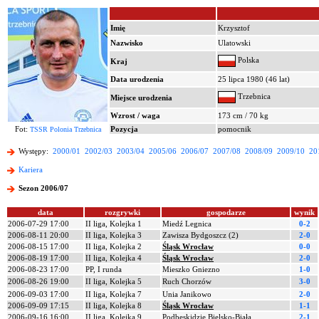
Imię
Krzysztof
Nazwisko
Ulatowski
Polska
Kraj
Data urodzenia
25 lipca 1980 (46 lat)
Trzebnica
Miejsce urodzenia
Wzrost / waga
173 cm / 70 kg
Fot:
Pozycja
pomocnik
TSSR Polonia Trzebnica
Występy:
2000/01
2002/03
2003/04
2005/06
2006/07
2007/08
2008/09
2009/10
20
Kariera
Sezon 2006/07
data
rozgrywki
gospodarze
wynik
2006-07-29 17:00
II liga, Kolejka 1
Miedź Legnica
0-2
2006-08-11 20:00
II liga, Kolejka 3
Zawisza Bydgoszcz (2)
2-0
2006-08-15 17:00
II liga, Kolejka 2
Śląsk Wrocław
0-0
2006-08-19 17:00
II liga, Kolejka 4
Śląsk Wrocław
2-0
2006-08-23 17:00
PP, I runda
Mieszko Gniezno
1-0
2006-08-26 19:00
II liga, Kolejka 5
Ruch Chorzów
3-0
2006-09-03 17:00
II liga, Kolejka 7
Unia Janikowo
2-0
2006-09-09 17:15
II liga, Kolejka 8
Śląsk Wrocław
1-1
2006-09-16 16:00
II liga, Kolejka 9
Podbeskidzie Bielsko-Biała
2-1