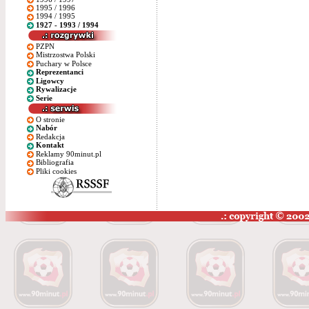
1995 / 1996
1994 / 1995
1927 - 1993 / 1994
PZPN
Mistrzostwa Polski
Puchary w Polsce
Reprezentanci
Ligowcy
Rywalizacje
Serie
O stronie
Nabór
Redakcja
Kontakt
Reklamy 90minut.pl
Bibliografia
Pliki cookies