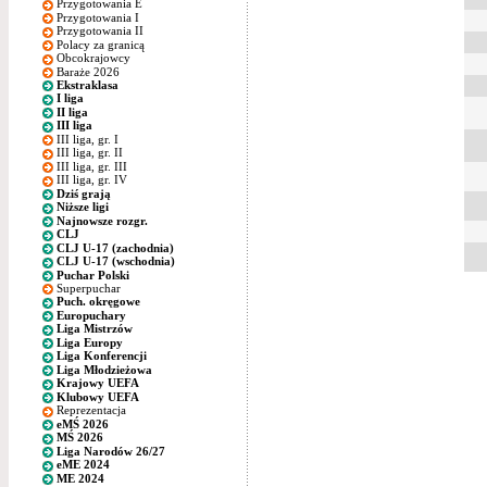
Przygotowania E
Przygotowania I
Przygotowania II
Polacy za granicą
Obcokrajowcy
Baraże 2026
Ekstraklasa
I liga
II liga
III liga
III liga, gr. I
III liga, gr. II
III liga, gr. III
III liga, gr. IV
Dziś grają
Niższe ligi
Najnowsze rozgr.
CLJ
CLJ U-17 (zachodnia)
CLJ U-17 (wschodnia)
Puchar Polski
Superpuchar
Puch. okręgowe
Europuchary
Liga Mistrzów
Liga Europy
Liga Konferencji
Liga Młodzieżowa
Krajowy UEFA
Klubowy UEFA
Reprezentacja
eMŚ 2026
MŚ 2026
Liga Narodów 26/27
eME 2024
ME 2024