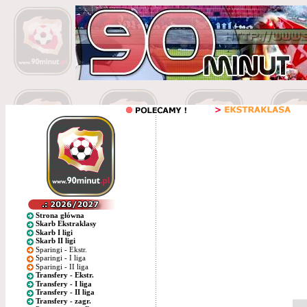
Strona główna
Skarb Ekstraklasy
Skarb I ligi
Skarb II ligi
Sparingi - Ekstr.
Sparingi - I liga
Sparingi - II liga
Transfery - Ekstr.
Transfery - I liga
Transfery - II liga
Transfery - zagr.