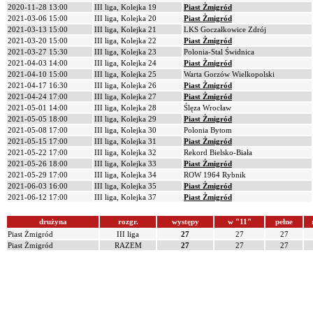
2020-11-28 13:00
III liga, Kolejka 19
Piast Żmigród
2021-03-06 15:00
III liga, Kolejka 20
Piast Żmigród
2021-03-13 15:00
III liga, Kolejka 21
LKS Goczałkowice Zdrój
2021-03-20 15:00
III liga, Kolejka 22
Piast Żmigród
2021-03-27 15:30
III liga, Kolejka 23
Polonia-Stal Świdnica
2021-04-03 14:00
III liga, Kolejka 24
Piast Żmigród
2021-04-10 15:00
III liga, Kolejka 25
Warta Gorzów Wielkopolski
2021-04-17 16:30
III liga, Kolejka 26
Piast Żmigród
2021-04-24 17:00
III liga, Kolejka 27
Piast Żmigród
2021-05-01 14:00
III liga, Kolejka 28
Ślęza Wrocław
2021-05-05 18:00
III liga, Kolejka 29
Piast Żmigród
2021-05-08 17:00
III liga, Kolejka 30
Polonia Bytom
2021-05-15 17:00
III liga, Kolejka 31
Piast Żmigród
2021-05-22 17:00
III liga, Kolejka 32
Rekord Bielsko-Biała
2021-05-26 18:00
III liga, Kolejka 33
Piast Żmigród
2021-05-29 17:00
III liga, Kolejka 34
ROW 1964 Rybnik
2021-06-03 16:00
III liga, Kolejka 35
Piast Żmigród
2021-06-12 17:00
III liga, Kolejka 37
Piast Żmigród
drużyna
rozgr.
występy
w "11"
pełne
Piast Żmigród
III liga
27
27
27
Piast Żmigród
RAZEM
27
27
27