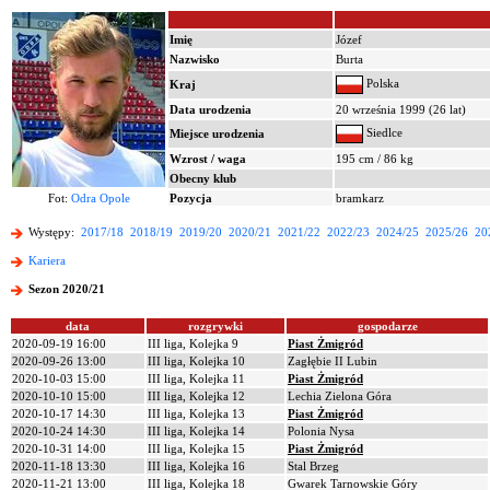
Imię
Józef
Nazwisko
Burta
Polska
Kraj
Data urodzenia
20 września 1999 (26 lat)
Siedlce
Miejsce urodzenia
Wzrost / waga
195 cm / 86 kg
Obecny klub
Fot:
Odra Opole
Pozycja
bramkarz
Występy:
2017/18
2018/19
2019/20
2020/21
2021/22
2022/23
2024/25
2025/26
20
Kariera
Sezon 2020/21
data
rozgrywki
gospodarze
2020-09-19 16:00
III liga, Kolejka 9
Piast Żmigród
2020-09-26 13:00
III liga, Kolejka 10
Zagłębie II Lubin
2020-10-03 15:00
III liga, Kolejka 11
Piast Żmigród
2020-10-10 15:00
III liga, Kolejka 12
Lechia Zielona Góra
2020-10-17 14:30
III liga, Kolejka 13
Piast Żmigród
2020-10-24 14:30
III liga, Kolejka 14
Polonia Nysa
2020-10-31 14:00
III liga, Kolejka 15
Piast Żmigród
2020-11-18 13:30
III liga, Kolejka 16
Stal Brzeg
2020-11-21 13:00
III liga, Kolejka 18
Gwarek Tarnowskie Góry