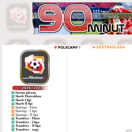
Strona główna
Skarb Ekstraklasy
Skarb I ligi
Skarb II ligi
Sparingi - Ekstr.
Sparingi - I liga
Sparingi - II liga
Transfery - Ekstr.
Transfery - I liga
Transfery - II liga
Transfery - zagr.