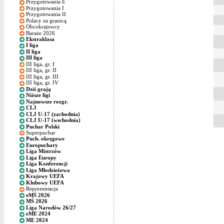
Przygotowania E
Przygotowania I
Przygotowania II
Polacy za granicą
Obcokrajowcy
Baraże 2026
Ekstraklasa
I liga
II liga
III liga
III liga, gr. I
III liga, gr. II
III liga, gr. III
III liga, gr. IV
Dziś grają
Niższe ligi
Najnowsze rozgr.
CLJ
CLJ U-17 (zachodnia)
CLJ U-17 (wschodnia)
Puchar Polski
Superpuchar
Puch. okręgowe
Europuchary
Liga Mistrzów
Liga Europy
Liga Konferencji
Liga Młodzieżowa
Krajowy UEFA
Klubowy UEFA
Reprezentacja
eMŚ 2026
MŚ 2026
Liga Narodów 26/27
eME 2024
ME 2024