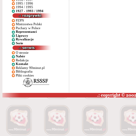
1995 / 1996
1994 / 1995
1927 - 1993 / 1994
PZPN
Mistrzostwa Polski
Puchary w Polsce
Reprezentanci
Ligowcy
Rywalizacje
Serie
O stronie
Nabór
Redakcja
Kontakt
Reklamy 90minut.pl
Bibliografia
Pliki cookies