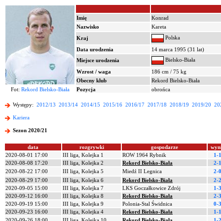
Imię
Konrad
Nazwisko
Kareta
Polska
Kraj
Data urodzenia
14 marca 1995 (31 lat)
Bielsko-Biała
Miejsce urodzenia
Wzrost / waga
186 cm / 75 kg
Obecny klub
Rekord Bielsko-Biała
Fot:
Rekord Bielsko-Biała
Pozycja
obrońca
Występy:
2012/13
2013/14
2014/15
2015/16
2016/17
2017/18
2018/19
2019/20
20
Kariera
Sezon 2020/21
data
rozgrywki
gospodarze
wyn
2020-08-01 17:00
III liga, Kolejka 1
ROW 1964 Rybnik
1-
2020-08-08 17:20
III liga, Kolejka 2
Rekord Bielsko-Biała
2-
2020-08-22 17:00
III liga, Kolejka 5
Miedź II Legnica
2-
2020-08-29 17:00
III liga, Kolejka 6
Rekord Bielsko-Biała
2-
2020-09-05 15:00
III liga, Kolejka 7
LKS Goczałkowice Zdrój
1-
2020-09-12 16:00
III liga, Kolejka 8
Rekord Bielsko-Biała
2-
2020-09-19 15:00
III liga, Kolejka 9
Polonia-Stal Świdnica
0-
2020-09-23 16:00
III liga, Kolejka 4
Rekord Bielsko-Biała
1-
2020-09-26 18:00
III liga, Kolejka 10
Rekord Bielsko-Biała
1-