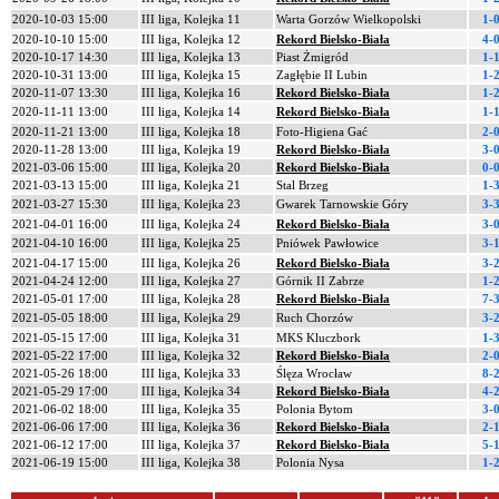
2020-10-03 15:00
III liga, Kolejka 11
Warta Gorzów Wielkopolski
1-
2020-10-10 15:00
III liga, Kolejka 12
Rekord Bielsko-Biała
4-
2020-10-17 14:30
III liga, Kolejka 13
Piast Żmigród
1-
2020-10-31 13:00
III liga, Kolejka 15
Zagłębie II Lubin
1-
2020-11-07 13:30
III liga, Kolejka 16
Rekord Bielsko-Biała
1-
2020-11-11 13:00
III liga, Kolejka 14
Rekord Bielsko-Biała
1-
2020-11-21 13:00
III liga, Kolejka 18
Foto-Higiena Gać
2-
2020-11-28 13:00
III liga, Kolejka 19
Rekord Bielsko-Biała
3-
2021-03-06 15:00
III liga, Kolejka 20
Rekord Bielsko-Biała
0-
2021-03-13 15:00
III liga, Kolejka 21
Stal Brzeg
1-
2021-03-27 15:30
III liga, Kolejka 23
Gwarek Tarnowskie Góry
3-
2021-04-01 16:00
III liga, Kolejka 24
Rekord Bielsko-Biała
3-
2021-04-10 16:00
III liga, Kolejka 25
Pniówek Pawłowice
3-
2021-04-17 15:00
III liga, Kolejka 26
Rekord Bielsko-Biała
3-
2021-04-24 12:00
III liga, Kolejka 27
Górnik II Zabrze
1-
2021-05-01 17:00
III liga, Kolejka 28
Rekord Bielsko-Biała
7-
2021-05-05 18:00
III liga, Kolejka 29
Ruch Chorzów
3-
2021-05-15 17:00
III liga, Kolejka 31
MKS Kluczbork
1-
2021-05-22 17:00
III liga, Kolejka 32
Rekord Bielsko-Biała
2-
2021-05-26 18:00
III liga, Kolejka 33
Ślęza Wrocław
8-
2021-05-29 17:00
III liga, Kolejka 34
Rekord Bielsko-Biała
4-
2021-06-02 18:00
III liga, Kolejka 35
Polonia Bytom
3-
2021-06-06 17:00
III liga, Kolejka 36
Rekord Bielsko-Biała
2-
2021-06-12 17:00
III liga, Kolejka 37
Rekord Bielsko-Biała
5-
2021-06-19 15:00
III liga, Kolejka 38
Polonia Nysa
1-