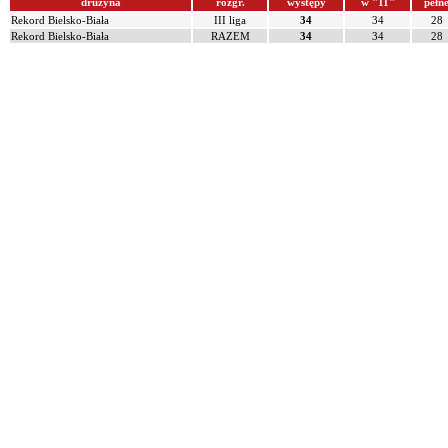
drużyna
rozgr.
występy
w "11"
pełn
Rekord Bielsko-Biała
III liga
34
34
28
Rekord Bielsko-Biała
RAZEM
34
34
28