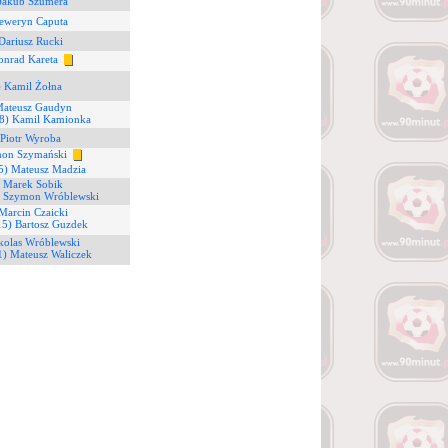
 Jakub Szumera
Seweryn Caputa
Dariusz Rucki
onrad Kareta
) Kamil Żołna
Mateusz Gaudyn
8) Kamil Kamionka
 Piotr Wyroba
mon Szymański
5) Mateusz Madzia
) Marek Sobik
) Szymon Wróblewski
Marcin Czaicki
15) Bartosz Guzdek
kolas Wróblewski
1) Mateusz Waliczek