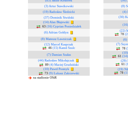
(83) Jakub Kosiorek
(99)
(3) Artur Stawikowski
(8) 
(19) Radosław Śledzicki
(4) 
(30) K
(37) Dominik Siwiński
(14) Alan Błajewski
(16
63
(16) Cyprian Poniedziałek
(22) 
(6) Adrian Gołdyn
78
(2
(8) Mateusz Ławniczak
(6)
(7) Szy
(12) Marcel Kasprzak
46
(15) Kamil Szulc
78
(
(10
(7) Damian Szałas
61
(14
(44) Radosław Mikołajczak
(29) 
61
(
89
(4) Maciej Grudziński
(10) Paweł Posmyk
(19) Ni
78
(1
73
(9) Łukasz Zakrzewski
na stadionie OSiR