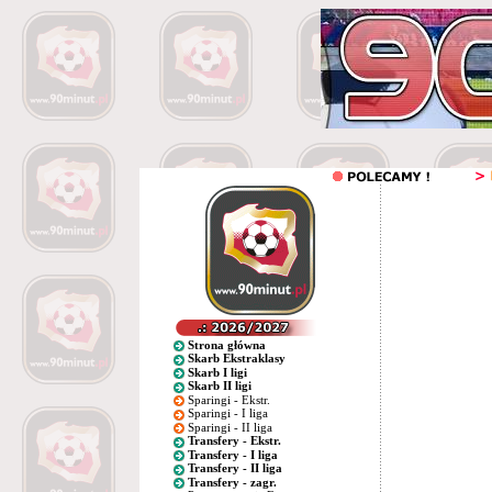
Strona główna
Skarb Ekstraklasy
Skarb I ligi
Skarb II ligi
Sparingi - Ekstr.
Sparingi - I liga
Sparingi - II liga
Transfery - Ekstr.
Transfery - I liga
Transfery - II liga
Transfery - zagr.