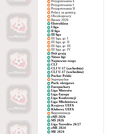
Przygotowania E
Przygotowania I
Przygotowania II
Polacy za granicą
Obcokrajowcy
Baraże 2026
Ekstraklasa
I liga
II liga
III liga
III liga, gr. I
III liga, gr. II
III liga, gr. III
III liga, gr. IV
Dziś grają
Niższe ligi
Najnowsze rozgr.
CLJ
CLJ U-17 (zachodnia)
CLJ U-17 (wschodnia)
Puchar Polski
Superpuchar
Puch. okręgowe
Europuchary
Liga Mistrzów
Liga Europy
Liga Konferencji
Liga Młodzieżowa
Krajowy UEFA
Klubowy UEFA
Reprezentacja
eMŚ 2026
MŚ 2026
Liga Narodów 26/27
eME 2024
ME 2024