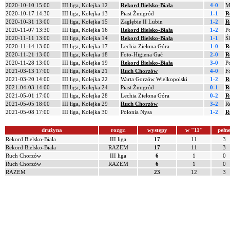
2020-10-10 15:00
III liga, Kolejka 12
Rekord Bielsko-Biała
4-0
M
2020-10-17 14:30
III liga, Kolejka 13
Piast Żmigród
1-1
R
2020-10-31 13:00
III liga, Kolejka 15
Zagłębie II Lubin
1-2
R
2020-11-07 13:30
III liga, Kolejka 16
Rekord Bielsko-Biała
1-2
P
2020-11-11 13:00
III liga, Kolejka 14
Rekord Bielsko-Biała
1-1
Ś
2020-11-14 13:00
III liga, Kolejka 17
Lechia Zielona Góra
1-0
R
2020-11-21 13:00
III liga, Kolejka 18
Foto-Higiena Gać
2-0
R
2020-11-28 13:00
III liga, Kolejka 19
Rekord Bielsko-Biała
3-0
P
2021-03-13 17:00
III liga, Kolejka 21
Ruch Chorzów
4-0
F
2021-03-20 14:00
III liga, Kolejka 22
Warta Gorzów Wielkopolski
1-2
R
2021-04-03 14:00
III liga, Kolejka 24
Piast Żmigród
0-1
R
2021-05-01 17:00
III liga, Kolejka 28
Lechia Zielona Góra
0-2
R
2021-05-05 18:00
III liga, Kolejka 29
Ruch Chorzów
3-2
R
2021-05-08 17:00
III liga, Kolejka 30
Polonia Nysa
1-2
R
drużyna
rozgr.
występy
w "11"
pełn
Rekord Bielsko-Biała
III liga
17
11
3
Rekord Bielsko-Biała
RAZEM
17
11
3
Ruch Chorzów
III liga
6
1
0
Ruch Chorzów
RAZEM
6
1
0
RAZEM
23
12
3