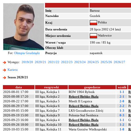
Imię
Bartosz
Nazwisko
Guzdek
Polska
Kraj
Data urodzenia
28 lipca 2002 (24 lata)
Wadowice
Miejsce urodzenia
Wzrost / waga
190 cm / 85 kg
Obecny klub
Fot:
Olimpia Grudziądz
Pozycja
napastnik
Występy:
2019/20
2020/21
2021/22
2022/23
2023/24
2024/25
2025/26
2026/27
Kariera
Sezon 2020/21
data
rozgrywki
gospodarze
wynik
2020-08-01 17:00
III liga, Kolejka 1
ROW 1964 Rybnik
1-1
R
2020-08-08 17:20
III liga, Kolejka 2
Rekord Bielsko-Biała
2-1
S
2020-08-22 17:00
III liga, Kolejka 5
Miedź II Legnica
2-0
R
2020-08-29 17:00
III liga, Kolejka 6
Rekord Bielsko-Biała
2-2
P
2020-09-05 15:00
III liga, Kolejka 7
LKS Goczałkowice Zdrój
1-3
R
2020-09-19 15:00
III liga, Kolejka 9
Polonia-Stal Świdnica
0-3
R
2020-09-23 16:00
III liga, Kolejka 4
Rekord Bielsko-Biała
1-1
G
2020-09-26 18:00
III liga, Kolejka 10
Rekord Bielsko-Biała
1-2
R
2020-10-03 15:00
III liga, Kolejka 11
Warta Gorzów Wielkopolski
1-0
R