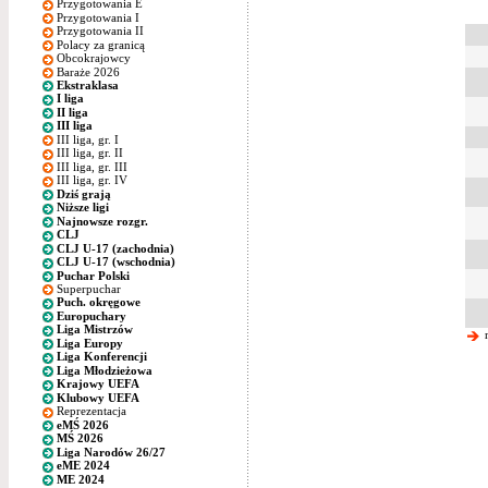
Przygotowania E
Przygotowania I
Przygotowania II
Polacy za granicą
Obcokrajowcy
Baraże 2026
Ekstraklasa
I liga
II liga
III liga
III liga, gr. I
III liga, gr. II
III liga, gr. III
III liga, gr. IV
Dziś grają
Niższe ligi
Najnowsze rozgr.
CLJ
CLJ U-17 (zachodnia)
CLJ U-17 (wschodnia)
Puchar Polski
Superpuchar
Puch. okręgowe
Europuchary
Liga Mistrzów
m
Liga Europy
Liga Konferencji
Liga Młodzieżowa
Krajowy UEFA
Klubowy UEFA
Reprezentacja
eMŚ 2026
MŚ 2026
Liga Narodów 26/27
eME 2024
ME 2024