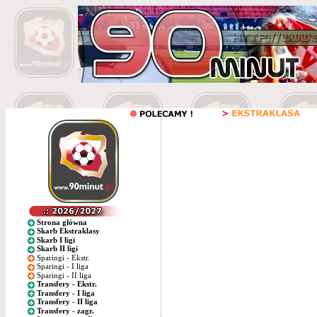
Strona główna
Skarb Ekstraklasy
Skarb I ligi
Skarb II ligi
Sparingi - Ekstr.
Sparingi - I liga
Sparingi - II liga
Transfery - Ekstr.
Transfery - I liga
Transfery - II liga
Transfery - zagr.