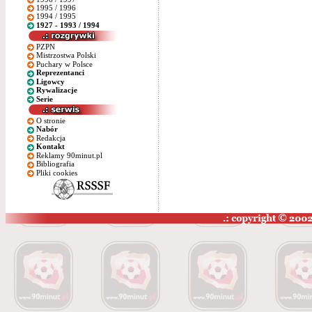
1995 / 1996
1994 / 1995
1927 - 1993 / 1994
PZPN
Mistrzostwa Polski
Puchary w Polsce
Reprezentanci
Ligowcy
Rywalizacje
Serie
O stronie
Nabór
Redakcja
Kontakt
Reklamy 90minut.pl
Bibliografia
Pliki cookies