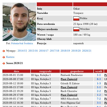
Imię
Oskar
Nazwisko
Trzepacz
Polska
Kraj
Data urodzenia
25 lipca 1998 (28 lat)
Wrocław
Miejsce urodzenia
Wzrost / waga
180 cm / 69 kg
Obecny klub
Fot:
Pozycja
napastnik
Polonia-Stal Świdnica
Występy:
2014/15
2015/16
2016/17
2017/18
2018/19
2019/20
2020/21
Kariera
Sezon 2020/21
data
rozgrywki
gospodarze
wynik
2020-08-01 15:00
III liga, Kolejka 1
Pniówek Pawłowice
1-1
Pi
2020-08-08 17:00
III liga, Kolejka 2
Piast Żmigród
0-3
LK
2020-08-12 18:00
III liga, Kolejka 3
Górnik II Zabrze
1-3
Pi
2020-08-15 17:00
III liga, Kolejka 4
Piast Żmigród
1-1
Po
2020-08-22 19:20
III liga, Kolejka 5
Ruch Chorzów
2-2
Pi
2020-08-29 17:00
III liga, Kolejka 6
Piast Żmigród
1-2
Wa
2020-09-05 17:00
III liga, Kolejka 7
MKS Kluczbork
7-2
Pi
2020-09-12 16:30
III liga, Kolejka 8
Foto-Higiena Gać
3-1
Pi