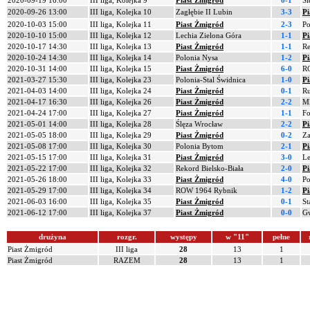
2020-09-19 16:00
III liga, Kolejka 9
Piast Żmigród
0-1
Śl
2020-09-26 13:00
III liga, Kolejka 10
Zagłębie II Lubin
3-3
Pi
2020-10-03 15:00
III liga, Kolejka 11
Piast Żmigród
2-3
Po
2020-10-10 15:00
III liga, Kolejka 12
Lechia Zielona Góra
1-1
Pi
2020-10-17 14:30
III liga, Kolejka 13
Piast Żmigród
1-1
Re
2020-10-24 14:30
III liga, Kolejka 14
Polonia Nysa
1-2
Pi
2020-10-31 14:00
III liga, Kolejka 15
Piast Żmigród
6-0
R
2021-03-27 15:30
III liga, Kolejka 23
Polonia-Stal Świdnica
1-0
Pi
2021-04-03 14:00
III liga, Kolejka 24
Piast Żmigród
0-1
R
2021-04-17 16:30
III liga, Kolejka 26
Piast Żmigród
2-2
M
2021-04-24 17:00
III liga, Kolejka 27
Piast Żmigród
1-1
Fo
2021-05-01 14:00
III liga, Kolejka 28
Ślęza Wrocław
2-2
Pi
2021-05-05 18:00
III liga, Kolejka 29
Piast Żmigród
0-2
Za
2021-05-08 17:00
III liga, Kolejka 30
Polonia Bytom
2-1
Pi
2021-05-15 17:00
III liga, Kolejka 31
Piast Żmigród
3-0
Le
2021-05-22 17:00
III liga, Kolejka 32
Rekord Bielsko-Biała
2-0
Pi
2021-05-26 18:00
III liga, Kolejka 33
Piast Żmigród
4-0
Po
2021-05-29 17:00
III liga, Kolejka 34
ROW 1964 Rybnik
1-2
Pi
2021-06-03 16:00
III liga, Kolejka 35
Piast Żmigród
0-1
St
2021-06-12 17:00
III liga, Kolejka 37
Piast Żmigród
0-0
Gw
drużyna
rozgr.
występy
w "11"
pełne
Piast Żmigród
III liga
28
13
1
Piast Żmigród
RAZEM
28
13
1