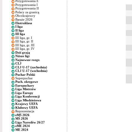
Przygotowania E
Przygotowania I
Przygotowania II
Polacy za granicą
Obcokrajowcy
Baraże 2026
Ekstraklasa
I liga
II liga
III liga
III liga, gr. I
III liga, gr. II
III liga, gr. III
III liga, gr. IV
Dziś grają
Niższe ligi
Najnowsze rozgr.
CLJ
CLJ U-17 (zachodnia)
CLJ U-17 (wschodnia)
Puchar Polski
Superpuchar
Puch. okręgowe
Europuchary
Liga Mistrzów
Liga Europy
Liga Konferencji
Liga Młodzieżowa
Krajowy UEFA
Klubowy UEFA
Reprezentacja
eMŚ 2026
MŚ 2026
Liga Narodów 26/27
eME 2024
ME 2024