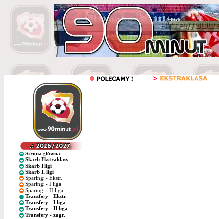
Strona główna
Skarb Ekstraklasy
Skarb I ligi
Skarb II ligi
Sparingi - Ekstr.
Sparingi - I liga
Sparingi - II liga
Transfery - Ekstr.
Transfery - I liga
Transfery - II liga
Transfery - zagr.