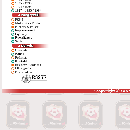
1995 / 1996
1994 / 1995
1927 - 1993 / 1994
PZPN
Mistrzostwa Polski
Puchary w Polsce
Reprezentanci
Ligowcy
Rywalizacje
Serie
O stronie
Nabór
Redakcja
Kontakt
Reklamy 90minut.pl
Bibliografia
Pliki cookies