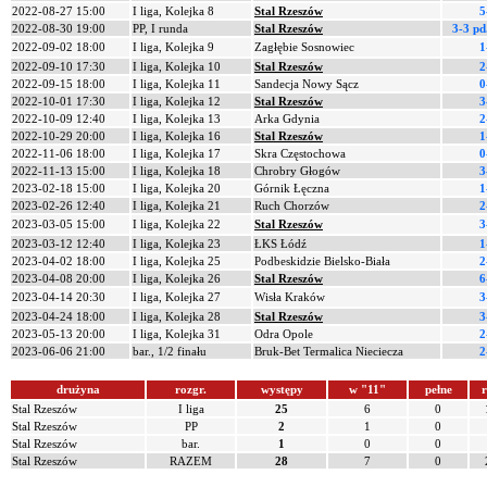
2022-08-27 15:00
I liga, Kolejka 8
Stal Rzeszów
5
2022-08-30 19:00
PP, I runda
Stal Rzeszów
3-3 pd
2022-09-02 18:00
I liga, Kolejka 9
Zagłębie Sosnowiec
1
2022-09-10 17:30
I liga, Kolejka 10
Stal Rzeszów
2
2022-09-15 18:00
I liga, Kolejka 11
Sandecja Nowy Sącz
0
2022-10-01 17:30
I liga, Kolejka 12
Stal Rzeszów
3
2022-10-09 12:40
I liga, Kolejka 13
Arka Gdynia
2
2022-10-29 20:00
I liga, Kolejka 16
Stal Rzeszów
1
2022-11-06 18:00
I liga, Kolejka 17
Skra Częstochowa
0
2022-11-13 15:00
I liga, Kolejka 18
Chrobry Głogów
3
2023-02-18 15:00
I liga, Kolejka 20
Górnik Łęczna
1
2023-02-26 12:40
I liga, Kolejka 21
Ruch Chorzów
2
2023-03-05 15:00
I liga, Kolejka 22
Stal Rzeszów
3
2023-03-12 12:40
I liga, Kolejka 23
ŁKS Łódź
1
2023-04-02 18:00
I liga, Kolejka 25
Podbeskidzie Bielsko-Biała
2
2023-04-08 20:00
I liga, Kolejka 26
Stal Rzeszów
6
2023-04-14 20:30
I liga, Kolejka 27
Wisła Kraków
3
2023-04-24 18:00
I liga, Kolejka 28
Stal Rzeszów
3
2023-05-13 20:00
I liga, Kolejka 31
Odra Opole
2
2023-06-06 21:00
bar., 1/2 finału
Bruk-Bet Termalica Nieciecza
2
drużyna
rozgr.
występy
w "11"
pełne
r
Stal Rzeszów
I liga
25
6
0
Stal Rzeszów
PP
2
1
0
Stal Rzeszów
bar.
1
0
0
Stal Rzeszów
RAZEM
28
7
0