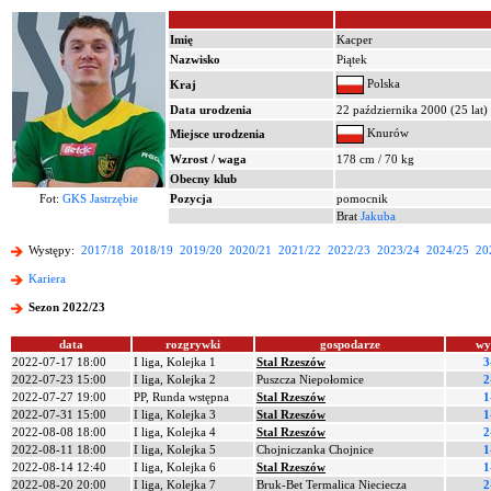
Imię
Kacper
Nazwisko
Piątek
Polska
Kraj
Data urodzenia
22 października 2000 (25 lat)
Knurów
Miejsce urodzenia
Wzrost / waga
178 cm / 70 kg
Obecny klub
Fot:
GKS Jastrzębie
Pozycja
pomocnik
Brat
Jakuba
Występy:
2017/18
2018/19
2019/20
2020/21
2021/22
2022/23
2023/24
2024/25
20
Kariera
Sezon 2022/23
data
rozgrywki
gospodarze
wy
2022-07-17 18:00
I liga, Kolejka 1
Stal Rzeszów
3
2022-07-23 15:00
I liga, Kolejka 2
Puszcza Niepołomice
2
2022-07-27 19:00
PP, Runda wstępna
Stal Rzeszów
1
2022-07-31 15:00
I liga, Kolejka 3
Stal Rzeszów
1
2022-08-08 18:00
I liga, Kolejka 4
Stal Rzeszów
2
2022-08-11 18:00
I liga, Kolejka 5
Chojniczanka Chojnice
1
2022-08-14 12:40
I liga, Kolejka 6
Stal Rzeszów
1
2022-08-20 20:00
I liga, Kolejka 7
Bruk-Bet Termalica Nieciecza
2