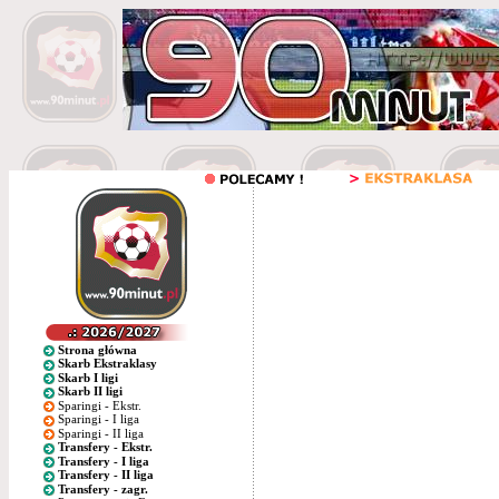
Strona główna
Skarb Ekstraklasy
Skarb I ligi
Skarb II ligi
Sparingi - Ekstr.
Sparingi - I liga
Sparingi - II liga
Transfery - Ekstr.
Transfery - I liga
Transfery - II liga
Transfery - zagr.