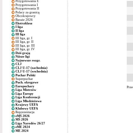
Przygotowania E
Przygotowania I
Przygotowania II
Polacy za granicą
Obcokrajowcy
Baraże 2026
Ekstraklasa
I liga
II liga
III liga
III liga, gr. I
III liga, gr. II
III liga, gr. III
III liga, gr. IV
Dziś grają
Niższe ligi
Najnowsze rozgr.
CLJ
CLJ U-17 (zachodnia)
CLJ U-17 (wschodnia)
Puchar Polski
Superpuchar
Puch. okręgowe
Europuchary
Prze
Liga Mistrzów
Liga Europy
Liga Konferencji
Liga Młodzieżowa
Krajowy UEFA
Klubowy UEFA
Reprezentacja
eMŚ 2026
MŚ 2026
Liga Narodów 26/27
eME 2024
ME 2024