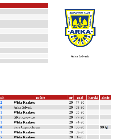
Arka Gdynia
nik
goście
nr
grał
kartki
akcje
-2
Wisła Kraków
20
77-90
-0
Arka Gdynia
20
69-90
-1
Wisła Kraków
20
63-90
-1
GKS Katowice
20
77-90
-1
Wisła Kraków
20
74-90
-0
Skra Częstochowa
20
66-90
90
-1
Wisła Kraków
20
69-90
-5
Wisła Kraków
20
1-90