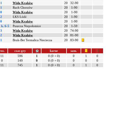
-1
Wisła Kraków
20
32-90
-1
Ruch Chorzów
20
1-90
-0
Wisła Kraków
20
1-90
-2
ŁKS Łódź
20
1-90
-0
Wisła Kraków
20
1-90
.
k. 6-5
Puszcza Niepołomice
20
1-59
-3
Wisła Kraków
20
74-90
-2
Wisła Kraków
20
81-90
-1
Bruk-Bet Termalica Nieciecza
20
83-90
rez.
czas gry
karne
sam.
11
596
1
0 (0 + 0)
0
1
0
0
149
0
0 (0 + 0)
0
0
0
11
745
1
0 (0 + 0)
0
1
0