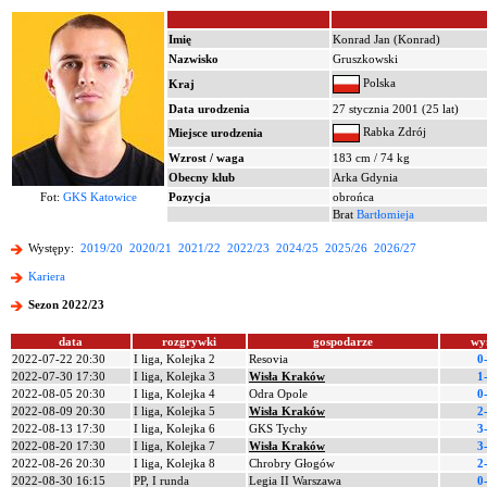
Imię
Konrad Jan (Konrad)
Nazwisko
Gruszkowski
Polska
Kraj
Data urodzenia
27 stycznia 2001 (25 lat)
Rabka Zdrój
Miejsce urodzenia
Wzrost / waga
183 cm / 74 kg
Obecny klub
Arka Gdynia
Fot:
GKS Katowice
Pozycja
obrońca
Brat
Bartłomieja
Występy:
2019/20
2020/21
2021/22
2022/23
2024/25
2025/26
2026/27
Kariera
Sezon 2022/23
data
rozgrywki
gospodarze
wy
2022-07-22 20:30
I liga, Kolejka 2
Resovia
0
2022-07-30 17:30
I liga, Kolejka 3
Wisła Kraków
1
2022-08-05 20:30
I liga, Kolejka 4
Odra Opole
0
2022-08-09 20:30
I liga, Kolejka 5
Wisła Kraków
2
2022-08-13 17:30
I liga, Kolejka 6
GKS Tychy
3
2022-08-20 17:30
I liga, Kolejka 7
Wisła Kraków
3
2022-08-26 20:30
I liga, Kolejka 8
Chrobry Głogów
2
2022-08-30 16:15
PP, I runda
Legia II Warszawa
0