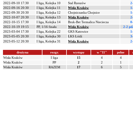
2022-09-10 17:30
I liga, Kolejka 10
Stal Rzeszów
2
2022-09-16 20:30
I liga, Kolejka 11
Wisła Kraków
1
2022-09-30 20:30
I liga, Kolejka 12
Chojniczanka Chojnice
1
2022-10-07 20:30
I liga, Kolejka 13
Wisła Kraków
2
2022-10-15 17:30
I liga, Kolejka 14
Bruk-Bet Termalica Nieciecza
0
2022-10-19 19:15
PP, 1/16 finału
Wisła Kraków
2-2 pd
2023-03-04 17:30
I liga, Kolejka 22
GKS Katowice
1
2023-05-05 20:30
I liga, Kolejka 30
ŁKS Łódź
3
2023-05-12 20:30
I liga, Kolejka 31
Wisła Kraków
2
drużyna
rozgr.
występy
w "11"
pełne
Wisła Kraków
I liga
15
4
4
Wisła Kraków
PP
2
2
1
Wisła Kraków
RAZEM
17
6
5