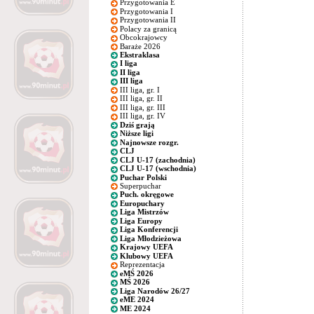
Przygotowania E
Przygotowania I
Przygotowania II
Polacy za granicą
Obcokrajowcy
Baraże 2026
Ekstraklasa
I liga
II liga
III liga
III liga, gr. I
III liga, gr. II
III liga, gr. III
III liga, gr. IV
Dziś grają
Niższe ligi
Najnowsze rozgr.
CLJ
CLJ U-17 (zachodnia)
CLJ U-17 (wschodnia)
Puchar Polski
Superpuchar
Puch. okręgowe
Europuchary
Liga Mistrzów
Liga Europy
Liga Konferencji
Liga Młodzieżowa
Krajowy UEFA
Klubowy UEFA
Reprezentacja
eMŚ 2026
MŚ 2026
Liga Narodów 26/27
eME 2024
ME 2024