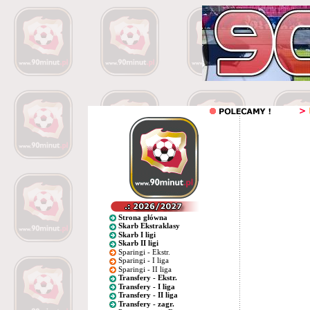
Strona główna
Skarb Ekstraklasy
Skarb I ligi
Skarb II ligi
Sparingi - Ekstr.
Sparingi - I liga
Sparingi - II liga
Transfery - Ekstr.
Transfery - I liga
Transfery - II liga
Transfery - zagr.