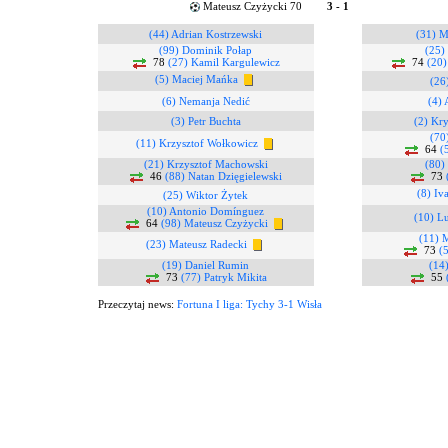
Mateusz Czyżycki 70
3 - 1
(44) Adrian Kostrzewski
(31) M
(99) Dominik Połap
(25)
78
(27) Kamil Kargulewicz
74
(20
(5) Maciej Mańka
(26
(6) Nemanja Nedić
(4)
(3) Petr Buchta
(2) Kr
(70
(11) Krzysztof Wołkowicz
64
(
(21) Krzysztof Machowski
(80)
46
(88) Natan Dzięgielewski
73
(8) Iva
(25) Wiktor Żytek
(10) Antonio Domínguez
(10) L
64
(98) Mateusz Czyżycki
(11) 
(23) Mateusz Radecki
73
(
(19) Daniel Rumin
(14
73
(77) Patryk Mikita
55
Przeczytaj news:
Fortuna I liga: Tychy 3-1 Wisła