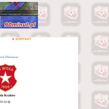
zech (Warszawa)
sła Kraków
36 (k)