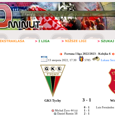
Fortuna I liga 2022/2023 - Kolejka 6
13 sierpnia 2022, 17:30
5785
Łukasz Szc
3 - 1
GKS Tychy
Wi
0 - 1
Luis Fernández 
Michał Żyro 44 (s)
1 - 1
Daniel Rumin 58
2 - 1