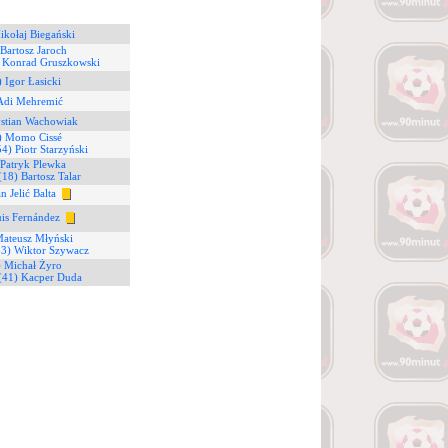
ikołaj Biegański
 Bartosz Jaroch
) Konrad Gruszkowski
) Igor Łasicki
 Adi Mehremić
ystian Wachowiak
) Momo Cissé
54) Piotr Starzyński
 Patryk Plewka
(18) Bartosz Talar
n Jelić Balta
uis Fernández
Mateusz Młyński
53) Wiktor Szywacz
) Michał Żyro
(41) Kacper Duda