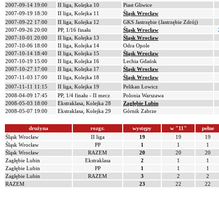
2007-09-14 19:00
II liga, Kolejka 10
Piast Gliwice
2007-09-19 18:30
II liga, Kolejka 11
Śląsk Wrocław
2007-09-22 17:00
II liga, Kolejka 12
GKS Jastrzębie (Jastrzębie Zdrój)
2007-09-26 20:00
PP, 1/16 finału
Śląsk Wrocław
2007-10-01 20:00
II liga, Kolejka 13
Śląsk Wrocław
2007-10-06 18:00
II liga, Kolejka 14
Odra Opole
2007-10-14 18:40
II liga, Kolejka 15
Śląsk Wrocław
2007-10-19 15:00
II liga, Kolejka 16
Lechia Gdańsk
2007-10-27 17:00
II liga, Kolejka 17
Śląsk Wrocław
2007-11-03 17:00
II liga, Kolejka 18
Śląsk Wrocław
2007-11-11 11:15
II liga, Kolejka 19
Pelikan Łowicz
2008-04-09 17:45
PP, 1/4 finału - II mecz
Polonia Warszawa
2008-05-03 18:00
Ekstraklasa, Kolejka 28
Zagłębie Lubin
2008-05-07 19:00
Ekstraklasa, Kolejka 29
Górnik Zabrze
drużyna
rozgr.
występy
w "11"
pełne
Śląsk Wrocław
II liga
19
19
19
Śląsk Wrocław
PP
1
1
1
Śląsk Wrocław
RAZEM
20
20
20
Zagłębie Lubin
Ekstraklasa
2
1
1
Zagłębie Lubin
PP
1
1
1
Zagłębie Lubin
RAZEM
3
2
2
RAZEM
23
22
22