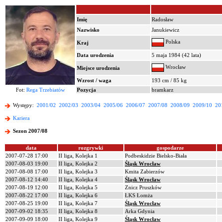
Imię
Radosław
Nazwisko
Janukiewicz
Polska
Kraj
Data urodzenia
5 maja 1984 (42 lata)
Wrocław
Miejsce urodzenia
Wzrost / waga
193 cm / 85 kg
Fot:
Rega Trzebiatów
Pozycja
bramkarz
Występy:
2001/02
2002/03
2003/04
2005/06
2006/07
2007/08
2008/09
2009/10
20
Kariera
Sezon 2007/08
data
rozgrywki
gospodarze
2007-07-28 17:00
II liga, Kolejka 1
Podbeskidzie Bielsko-Biała
2007-08-03 19:00
II liga, Kolejka 2
Śląsk Wrocław
2007-08-08 17:00
II liga, Kolejka 3
Kmita Zabierzów
2007-08-12 14:40
II liga, Kolejka 4
Śląsk Wrocław
2007-08-19 12:00
II liga, Kolejka 5
Znicz Pruszków
2007-08-22 17:00
II liga, Kolejka 6
ŁKS Łomża
2007-08-25 19:00
II liga, Kolejka 7
Śląsk Wrocław
2007-09-02 18:35
II liga, Kolejka 8
Arka Gdynia
2007-09-09 18:00
II liga, Kolejka 9
Śląsk Wrocław