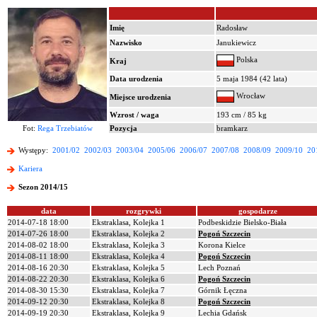
Imię
Radosław
Nazwisko
Janukiewicz
Polska
Kraj
Data urodzenia
5 maja 1984 (42 lata)
Wrocław
Miejsce urodzenia
Wzrost / waga
193 cm / 85 kg
Fot:
Rega Trzebiatów
Pozycja
bramkarz
Występy:
2001/02
2002/03
2003/04
2005/06
2006/07
2007/08
2008/09
2009/10
20
Kariera
Sezon 2014/15
data
rozgrywki
gospodarze
2014-07-18 18:00
Ekstraklasa, Kolejka 1
Podbeskidzie Bielsko-Biała
2014-07-26 18:00
Ekstraklasa, Kolejka 2
Pogoń Szczecin
2014-08-02 18:00
Ekstraklasa, Kolejka 3
Korona Kielce
2014-08-11 18:00
Ekstraklasa, Kolejka 4
Pogoń Szczecin
2014-08-16 20:30
Ekstraklasa, Kolejka 5
Lech Poznań
2014-08-22 20:30
Ekstraklasa, Kolejka 6
Pogoń Szczecin
2014-08-30 15:30
Ekstraklasa, Kolejka 7
Górnik Łęczna
2014-09-12 20:30
Ekstraklasa, Kolejka 8
Pogoń Szczecin
2014-09-19 20:30
Ekstraklasa, Kolejka 9
Lechia Gdańsk