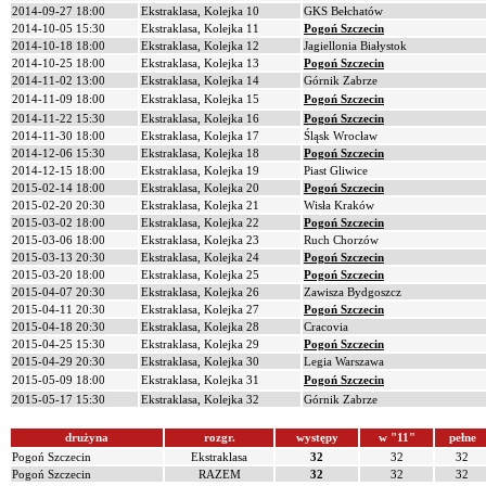
2014-09-27 18:00
Ekstraklasa, Kolejka 10
GKS Bełchatów
2014-10-05 15:30
Ekstraklasa, Kolejka 11
Pogoń Szczecin
2014-10-18 18:00
Ekstraklasa, Kolejka 12
Jagiellonia Białystok
2014-10-25 18:00
Ekstraklasa, Kolejka 13
Pogoń Szczecin
2014-11-02 13:00
Ekstraklasa, Kolejka 14
Górnik Zabrze
2014-11-09 18:00
Ekstraklasa, Kolejka 15
Pogoń Szczecin
2014-11-22 15:30
Ekstraklasa, Kolejka 16
Pogoń Szczecin
2014-11-30 18:00
Ekstraklasa, Kolejka 17
Śląsk Wrocław
2014-12-06 15:30
Ekstraklasa, Kolejka 18
Pogoń Szczecin
2014-12-15 18:00
Ekstraklasa, Kolejka 19
Piast Gliwice
2015-02-14 18:00
Ekstraklasa, Kolejka 20
Pogoń Szczecin
2015-02-20 20:30
Ekstraklasa, Kolejka 21
Wisła Kraków
2015-03-02 18:00
Ekstraklasa, Kolejka 22
Pogoń Szczecin
2015-03-06 18:00
Ekstraklasa, Kolejka 23
Ruch Chorzów
2015-03-13 20:30
Ekstraklasa, Kolejka 24
Pogoń Szczecin
2015-03-20 18:00
Ekstraklasa, Kolejka 25
Pogoń Szczecin
2015-04-07 20:30
Ekstraklasa, Kolejka 26
Zawisza Bydgoszcz
2015-04-11 20:30
Ekstraklasa, Kolejka 27
Pogoń Szczecin
2015-04-18 20:30
Ekstraklasa, Kolejka 28
Cracovia
2015-04-25 15:30
Ekstraklasa, Kolejka 29
Pogoń Szczecin
2015-04-29 20:30
Ekstraklasa, Kolejka 30
Legia Warszawa
2015-05-09 18:00
Ekstraklasa, Kolejka 31
Pogoń Szczecin
2015-05-17 15:30
Ekstraklasa, Kolejka 32
Górnik Zabrze
drużyna
rozgr.
występy
w "11"
pełne
Pogoń Szczecin
Ekstraklasa
32
32
32
Pogoń Szczecin
RAZEM
32
32
32