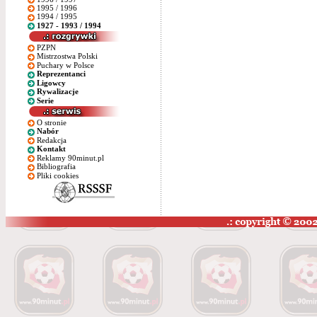
1995 / 1996
1994 / 1995
1927 - 1993 / 1994
PZPN
Mistrzostwa Polski
Puchary w Polsce
Reprezentanci
Ligowcy
Rywalizacje
Serie
O stronie
Nabór
Redakcja
Kontakt
Reklamy 90minut.pl
Bibliografia
Pliki cookies