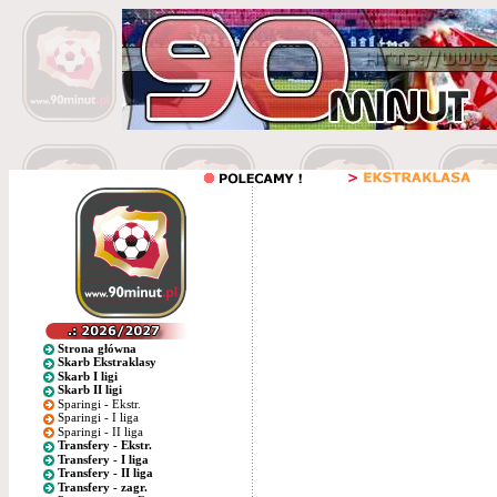
Strona główna
Skarb Ekstraklasy
Skarb I ligi
Skarb II ligi
Sparingi - Ekstr.
Sparingi - I liga
Sparingi - II liga
Transfery - Ekstr.
Transfery - I liga
Transfery - II liga
Transfery - zagr.