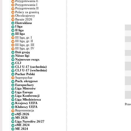
Przygotowania E
Przygotowania I
Przygotowania II
Polacy za granicą
Obcokrajowcy
Baraże 2026
Ekstraklasa
I liga
II liga
III liga
III liga, gr. I
III liga, gr. II
III liga, gr. III
III liga, gr. IV
Dziś grają
Niższe ligi
Najnowsze rozgr.
CLJ
CLJ U-17 (zachodnia)
CLJ U-17 (wschodnia)
Puchar Polski
Superpuchar
Puch. okręgowe
Europuchary
Liga Mistrzów
Liga Europy
Liga Konferencji
Liga Młodzieżowa
Krajowy UEFA
Prze
Klubowy UEFA
Reprezentacja
eMŚ 2026
MŚ 2026
Liga Narodów 26/27
eME 2024
ME 2024