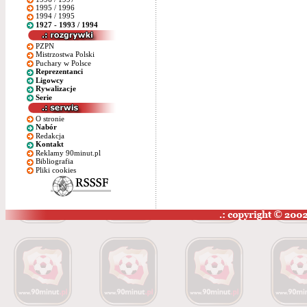
1995 / 1996
1994 / 1995
1927 - 1993 / 1994
PZPN
Mistrzostwa Polski
Puchary w Polsce
Reprezentanci
Ligowcy
Rywalizacje
Serie
O stronie
Nabór
Redakcja
Kontakt
Reklamy 90minut.pl
Bibliografia
Pliki cookies