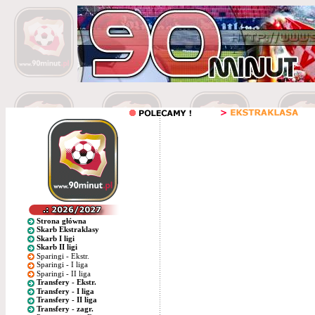
Strona główna
Skarb Ekstraklasy
Skarb I ligi
Skarb II ligi
Sparingi - Ekstr.
Sparingi - I liga
Sparingi - II liga
Transfery - Ekstr.
Transfery - I liga
Transfery - II liga
Transfery - zagr.