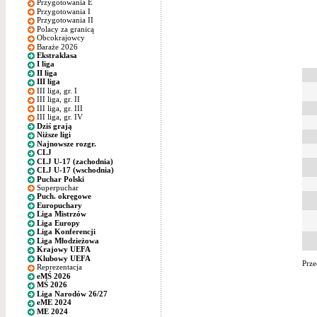
Przygotowania E
Przygotowania I
Przygotowania II
Polacy za granicą
Obcokrajowcy
Baraże 2026
Ekstraklasa
I liga
II liga
III liga
III liga, gr. I
III liga, gr. II
III liga, gr. III
III liga, gr. IV
Dziś grają
Niższe ligi
Najnowsze rozgr.
CLJ
CLJ U-17 (zachodnia)
CLJ U-17 (wschodnia)
Puchar Polski
Superpuchar
Puch. okręgowe
Europuchary
Liga Mistrzów
Liga Europy
Liga Konferencji
Liga Młodzieżowa
Krajowy UEFA
Klubowy UEFA
Prze
Reprezentacja
eMŚ 2026
MŚ 2026
Liga Narodów 26/27
eME 2024
ME 2024