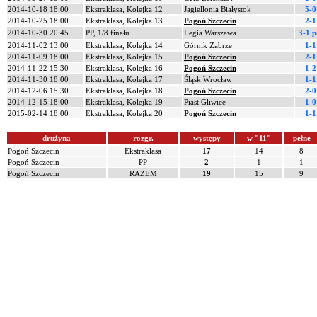
2014-10-18 18:00
Ekstraklasa, Kolejka 12
Jagiellonia Białystok
5-0
2014-10-25 18:00
Ekstraklasa, Kolejka 13
Pogoń Szczecin
2-1
2014-10-30 20:45
PP, 1/8 finału
Legia Warszawa
3-1 p
2014-11-02 13:00
Ekstraklasa, Kolejka 14
Górnik Zabrze
1-1
2014-11-09 18:00
Ekstraklasa, Kolejka 15
Pogoń Szczecin
2-1
2014-11-22 15:30
Ekstraklasa, Kolejka 16
Pogoń Szczecin
1-2
2014-11-30 18:00
Ekstraklasa, Kolejka 17
Śląsk Wrocław
1-1
2014-12-06 15:30
Ekstraklasa, Kolejka 18
Pogoń Szczecin
2-0
2014-12-15 18:00
Ekstraklasa, Kolejka 19
Piast Gliwice
1-0
2015-02-14 18:00
Ekstraklasa, Kolejka 20
Pogoń Szczecin
1-1
drużyna
rozgr.
występy
w "11"
pełne
Pogoń Szczecin
Ekstraklasa
17
14
8
Pogoń Szczecin
PP
2
1
1
Pogoń Szczecin
RAZEM
19
15
9