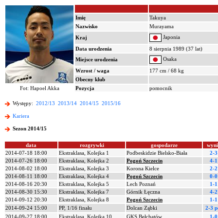
Imię
Takuya
Nazwisko
Murayama
Japonia
Kraj
Data urodzenia
8 sierpnia 1989 (37 lat)
Osaka
Miejsce urodzenia
Wzrost / waga
177 cm / 68 kg
Obecny klub
Fot: Hapoel Akka
Pozycja
pomocnik
Występy:
2012/13
2013/14
2014/15
2015/16
Kariera
Sezon 2014/15
data
rozgrywki
gospodarze
wyni
2014-07-18 18:00
Ekstraklasa, Kolejka 1
Podbeskidzie Bielsko-Biała
2-3
2014-07-26 18:00
Ekstraklasa, Kolejka 2
Pogoń Szczecin
4-1
2014-08-02 18:00
Ekstraklasa, Kolejka 3
Korona Kielce
2-2
2014-08-11 18:00
Ekstraklasa, Kolejka 4
Pogoń Szczecin
0-0
2014-08-16 20:30
Ekstraklasa, Kolejka 5
Lech Poznań
1-1
2014-08-30 15:30
Ekstraklasa, Kolejka 7
Górnik Łęczna
4-2
2014-09-12 20:30
Ekstraklasa, Kolejka 8
Pogoń Szczecin
1-1
2014-09-24 15:00
PP, 1/16 finału
Dolcan Ząbki
2-3 p
2014-09-27 18:00
Ekstraklasa, Kolejka 10
GKS Bełchatów
1-0