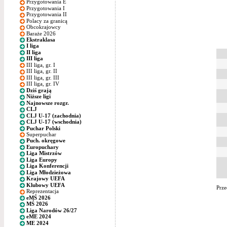
Przygotowania E
Przygotowania I
Przygotowania II
Polacy za granicą
Obcokrajowcy
Baraże 2026
Ekstraklasa
I liga
II liga
III liga
III liga, gr. I
III liga, gr. II
III liga, gr. III
III liga, gr. IV
Dziś grają
Niższe ligi
Najnowsze rozgr.
CLJ
CLJ U-17 (zachodnia)
CLJ U-17 (wschodnia)
Puchar Polski
Superpuchar
Puch. okręgowe
Europuchary
Liga Mistrzów
Liga Europy
Liga Konferencji
Liga Młodzieżowa
Krajowy UEFA
Klubowy UEFA
Prze
Reprezentacja
eMŚ 2026
MŚ 2026
Liga Narodów 26/27
eME 2024
ME 2024