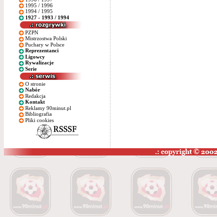
1995 / 1996
1994 / 1995
1927 - 1993 / 1994
PZPN
Mistrzostwa Polski
Puchary w Polsce
Reprezentanci
Ligowcy
Rywalizacje
Serie
O stronie
Nabór
Redakcja
Kontakt
Reklamy 90minut.pl
Bibliografia
Pliki cookies