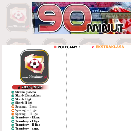
Strona główna
Skarb Ekstraklasy
Skarb I ligi
Skarb II ligi
Sparingi - Ekstr.
Sparingi - I liga
Sparingi - II liga
Transfery - Ekstr.
Transfery - I liga
Transfery - II liga
Transfery - zagr.