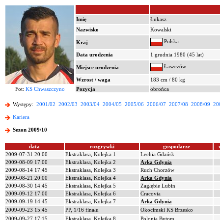
Imię
Łukasz
Nazwisko
Kowalski
Polska
Kraj
Data urodzenia
1 grudnia 1980 (45 lat)
Łaszczów
Miejsce urodzenia
Wzrost / waga
183 cm / 80 kg
Fot:
KS Chwaszczyno
Pozycja
obrońca
Występy:
2001/02
2002/03
2003/04
2004/05
2005/06
2006/07
2007/08
2008/09
20
Kariera
Sezon 2009/10
data
rozgrywki
gospodarze
2009-07-31 20:00
Ekstraklasa, Kolejka 1
Lechia Gdańsk
2009-08-09 17:00
Ekstraklasa, Kolejka 2
Arka Gdynia
2009-08-14 17:45
Ekstraklasa, Kolejka 3
Ruch Chorzów
2009-08-21 20:00
Ekstraklasa, Kolejka 4
Arka Gdynia
2009-08-30 14:45
Ekstraklasa, Kolejka 5
Zagłębie Lubin
2009-09-12 17:00
Ekstraklasa, Kolejka 6
Cracovia
2009-09-19 14:45
Ekstraklasa, Kolejka 7
Arka Gdynia
2009-09-23 15:45
PP, 1/16 finału
Okocimski KS Brzesko
2009-09-27 17:15
Ekstraklasa, Kolejka 8
Polonia Bytom