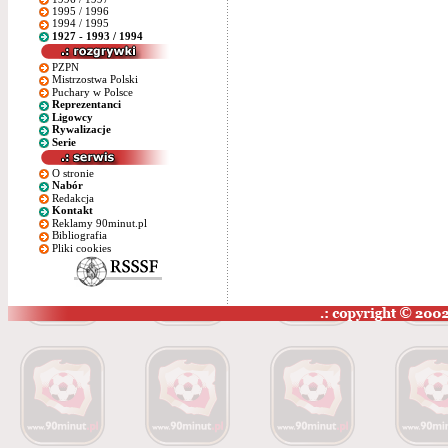
1995 / 1996
1994 / 1995
1927 - 1993 / 1994
PZPN
Mistrzostwa Polski
Puchary w Polsce
Reprezentanci
Ligowcy
Rywalizacje
Serie
O stronie
Nabór
Redakcja
Kontakt
Reklamy 90minut.pl
Bibliografia
Pliki cookies