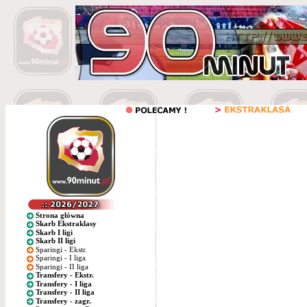
Strona główna
Skarb Ekstraklasy
Skarb I ligi
Skarb II ligi
Sparingi - Ekstr.
Sparingi - I liga
Sparingi - II liga
Transfery - Ekstr.
Transfery - I liga
Transfery - II liga
Transfery - zagr.