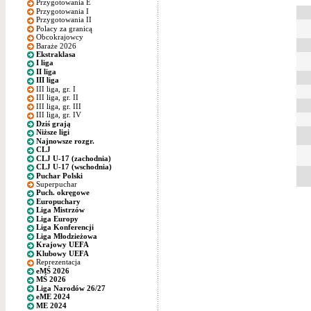
Przygotowania E
Przygotowania I
Przygotowania II
Polacy za granicą
Obcokrajowcy
Baraże 2026
Ekstraklasa
I liga
II liga
III liga
III liga, gr. I
III liga, gr. II
III liga, gr. III
III liga, gr. IV
Dziś grają
Niższe ligi
Najnowsze rozgr.
CLJ
CLJ U-17 (zachodnia)
CLJ U-17 (wschodnia)
Puchar Polski
Superpuchar
Puch. okręgowe
Europuchary
Liga Mistrzów
Liga Europy
Liga Konferencji
Liga Młodzieżowa
Krajowy UEFA
Klubowy UEFA
Reprezentacja
eMŚ 2026
MŚ 2026
Liga Narodów 26/27
eME 2024
ME 2024