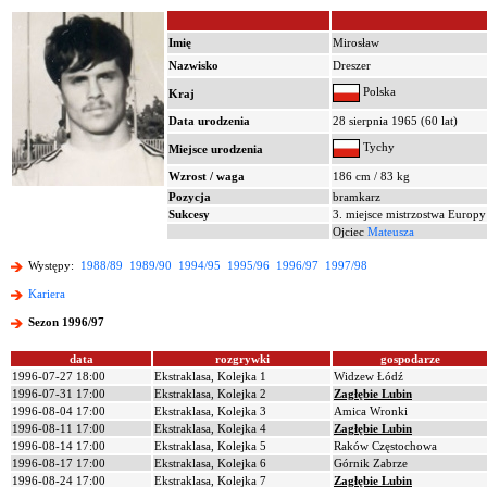
Imię
Mirosław
Nazwisko
Dreszer
Polska
Kraj
Data urodzenia
28 sierpnia 1965 (60 lat)
Tychy
Miejsce urodzenia
Wzrost / waga
186 cm / 83 kg
Pozycja
bramkarz
Sukcesy
3. miejsce mistrzostwa Europ
Ojciec
Mateusza
Występy:
1988/89
1989/90
1994/95
1995/96
1996/97
1997/98
Kariera
Sezon 1996/97
data
rozgrywki
gospodarze
1996-07-27 18:00
Ekstraklasa, Kolejka 1
Widzew Łódź
1996-07-31 17:00
Ekstraklasa, Kolejka 2
Zagłębie Lubin
1996-08-04 17:00
Ekstraklasa, Kolejka 3
Amica Wronki
1996-08-11 17:00
Ekstraklasa, Kolejka 4
Zagłębie Lubin
1996-08-14 17:00
Ekstraklasa, Kolejka 5
Raków Częstochowa
1996-08-17 17:00
Ekstraklasa, Kolejka 6
Górnik Zabrze
1996-08-24 17:00
Ekstraklasa, Kolejka 7
Zagłębie Lubin