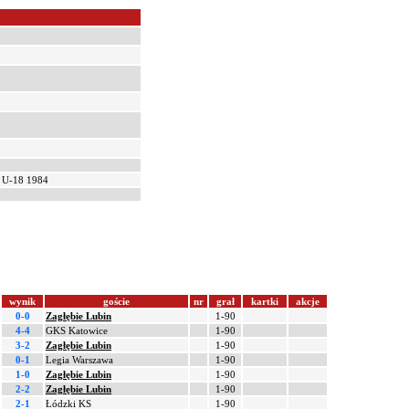
y U-18 1984
wynik
goście
nr
grał
kartki
akcje
0-0
Zagłębie Lubin
1-90
4-4
GKS Katowice
1-90
3-2
Zagłębie Lubin
1-90
0-1
Legia Warszawa
1-90
1-0
Zagłębie Lubin
1-90
2-2
Zagłębie Lubin
1-90
2-1
Łódzki KS
1-90