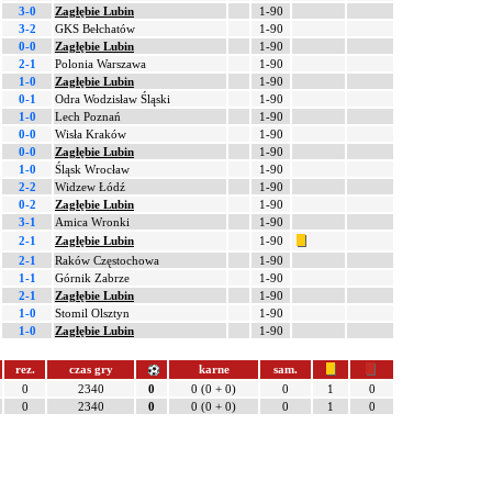
3-0
Zagłębie Lubin
1-90
3-2
GKS Bełchatów
1-90
0-0
Zagłębie Lubin
1-90
2-1
Polonia Warszawa
1-90
1-0
Zagłębie Lubin
1-90
0-1
Odra Wodzisław Śląski
1-90
1-0
Lech Poznań
1-90
0-0
Wisła Kraków
1-90
0-0
Zagłębie Lubin
1-90
1-0
Śląsk Wrocław
1-90
2-2
Widzew Łódź
1-90
0-2
Zagłębie Lubin
1-90
3-1
Amica Wronki
1-90
2-1
Zagłębie Lubin
1-90
2-1
Raków Częstochowa
1-90
1-1
Górnik Zabrze
1-90
2-1
Zagłębie Lubin
1-90
1-0
Stomil Olsztyn
1-90
1-0
Zagłębie Lubin
1-90
rez.
czas gry
karne
sam.
0
2340
0
0 (0 + 0)
0
1
0
0
2340
0
0 (0 + 0)
0
1
0