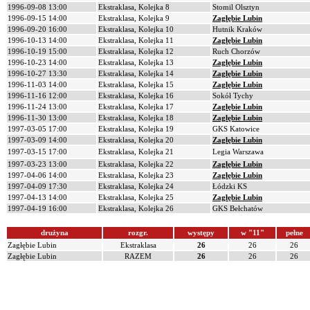
1996-09-08 13:00
Ekstraklasa, Kolejka 8
Stomil Olsztyn
1996-09-15 14:00
Ekstraklasa, Kolejka 9
Zagłębie Lubin
1996-09-20 16:00
Ekstraklasa, Kolejka 10
Hutnik Kraków
1996-10-13 14:00
Ekstraklasa, Kolejka 11
Zagłębie Lubin
1996-10-19 15:00
Ekstraklasa, Kolejka 12
Ruch Chorzów
1996-10-23 14:00
Ekstraklasa, Kolejka 13
Zagłębie Lubin
1996-10-27 13:30
Ekstraklasa, Kolejka 14
Zagłębie Lubin
1996-11-03 14:00
Ekstraklasa, Kolejka 15
Zagłębie Lubin
1996-11-16 12:00
Ekstraklasa, Kolejka 16
Sokół Tychy
1996-11-24 13:00
Ekstraklasa, Kolejka 17
Zagłębie Lubin
1996-11-30 13:00
Ekstraklasa, Kolejka 18
Zagłębie Lubin
1997-03-05 17:00
Ekstraklasa, Kolejka 19
GKS Katowice
1997-03-09 14:00
Ekstraklasa, Kolejka 20
Zagłębie Lubin
1997-03-15 17:00
Ekstraklasa, Kolejka 21
Legia Warszawa
1997-03-23 13:00
Ekstraklasa, Kolejka 22
Zagłębie Lubin
1997-04-06 14:00
Ekstraklasa, Kolejka 23
Zagłębie Lubin
1997-04-09 17:30
Ekstraklasa, Kolejka 24
Łódzki KS
1997-04-13 14:00
Ekstraklasa, Kolejka 25
Zagłębie Lubin
1997-04-19 16:00
Ekstraklasa, Kolejka 26
GKS Bełchatów
drużyna
rozgr.
występy
w "11"
pełne
Zagłębie Lubin
Ekstraklasa
26
26
26
Zagłębie Lubin
RAZEM
26
26
26