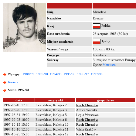
Imię
Mirosław
Nazwisko
Dreszer
Polska
Kraj
Data urodzenia
28 sierpnia 1965 (60 lat)
Tychy
Miejsce urodzenia
Wzrost / waga
186 cm / 83 kg
Pozycja
bramkarz
Sukcesy
3. miejsce mistrzostwa Europ
Ojciec
Mateusza
Występy:
1988/89
1989/90
1994/95
1995/96
1996/97
1997/98
Kariera
Sezon 1997/98
data
rozgrywki
gospodarze
1997-08-16 17:00
Ekstraklasa, Kolejka 2
Ruch Chorzów
1997-08-20 17:00
Ekstraklasa, Kolejka 3
Amica Wronki
1997-08-31 19:00
Ekstraklasa, Kolejka 5
Legia Warszawa
1997-09-03 16:00
Ekstraklasa, Kolejka 6
Ruch Chorzów
1997-10-15 15:30
Ekstraklasa, Kolejka 10
Ruch Chorzów
1997-10-18 12:00
Ekstraklasa, Kolejka 11
Wisła Kraków
1997-10-25 15:00
Ekstraklasa, Kolejka 12
Ruch Chorzów