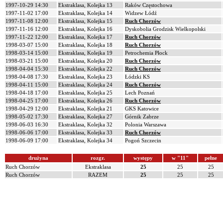
1997-10-29 14:30
Ekstraklasa, Kolejka 13
Raków Częstochowa
1997-11-02 17:00
Ekstraklasa, Kolejka 14
Widzew Łódź
1997-11-08 12:00
Ekstraklasa, Kolejka 15
Ruch Chorzów
1997-11-16 12:00
Ekstraklasa, Kolejka 16
Dyskobolia Grodzisk Wielkopolski
1997-11-22 12:00
Ekstraklasa, Kolejka 17
Ruch Chorzów
1998-03-07 15:00
Ekstraklasa, Kolejka 18
Ruch Chorzów
1998-03-14 15:00
Ekstraklasa, Kolejka 19
Petrochemia Płock
1998-03-21 15:00
Ekstraklasa, Kolejka 20
Ruch Chorzów
1998-04-04 15:30
Ekstraklasa, Kolejka 22
Ruch Chorzów
1998-04-08 17:30
Ekstraklasa, Kolejka 23
Łódzki KS
1998-04-11 15:00
Ekstraklasa, Kolejka 24
Ruch Chorzów
1998-04-18 17:00
Ekstraklasa, Kolejka 25
Lech Poznań
1998-04-25 17:00
Ekstraklasa, Kolejka 26
Ruch Chorzów
1998-04-29 12:00
Ekstraklasa, Kolejka 21
GKS Katowice
1998-05-02 17:30
Ekstraklasa, Kolejka 27
Górnik Zabrze
1998-06-03 16:30
Ekstraklasa, Kolejka 32
Polonia Warszawa
1998-06-06 17:00
Ekstraklasa, Kolejka 33
Ruch Chorzów
1998-06-09 17:00
Ekstraklasa, Kolejka 34
Pogoń Szczecin
drużyna
rozgr.
występy
w "11"
pełne
Ruch Chorzów
Ekstraklasa
25
25
25
Ruch Chorzów
RAZEM
25
25
25