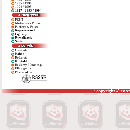
1995 / 1996
1994 / 1995
1927 - 1993 / 1994
PZPN
Mistrzostwa Polski
Puchary w Polsce
Reprezentanci
Ligowcy
Rywalizacje
Serie
O stronie
Nabór
Redakcja
Kontakt
Reklamy 90minut.pl
Bibliografia
Pliki cookies