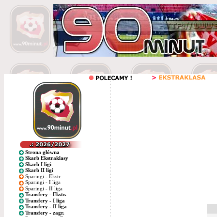
Strona główna
Skarb Ekstraklasy
Skarb I ligi
Skarb II ligi
Sparingi - Ekstr.
Sparingi - I liga
Sparingi - II liga
Transfery - Ekstr.
Transfery - I liga
Transfery - II liga
Transfery - zagr.