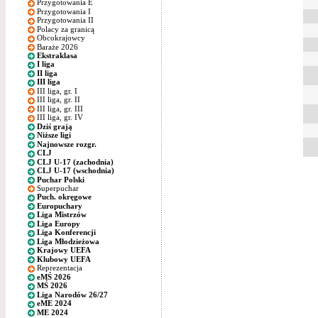
Przygotowania E
Przygotowania I
Przygotowania II
Polacy za granicą
Obcokrajowcy
Baraże 2026
Ekstraklasa
I liga
II liga
III liga
III liga, gr. I
III liga, gr. II
III liga, gr. III
III liga, gr. IV
Dziś grają
Niższe ligi
Najnowsze rozgr.
CLJ
CLJ U-17 (zachodnia)
CLJ U-17 (wschodnia)
Puchar Polski
Superpuchar
Puch. okręgowe
Europuchary
Liga Mistrzów
Liga Europy
Liga Konferencji
Liga Młodzieżowa
Krajowy UEFA
Klubowy UEFA
Reprezentacja
eMŚ 2026
MŚ 2026
Liga Narodów 26/27
eME 2024
ME 2024