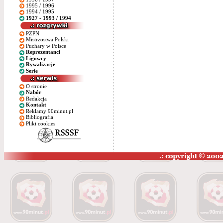
1995 / 1996
1994 / 1995
1927 - 1993 / 1994
PZPN
Mistrzostwa Polski
Puchary w Polsce
Reprezentanci
Ligowcy
Rywalizacje
Serie
O stronie
Nabór
Redakcja
Kontakt
Reklamy 90minut.pl
Bibliografia
Pliki cookies