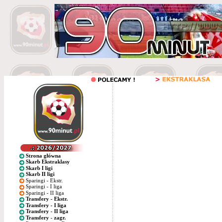
Strona główna
Skarb Ekstraklasy
Skarb I ligi
Skarb II ligi
Sparingi - Ekstr.
Sparingi - I liga
Sparingi - II liga
Transfery - Ekstr.
Transfery - I liga
Transfery - II liga
Transfery - zagr.