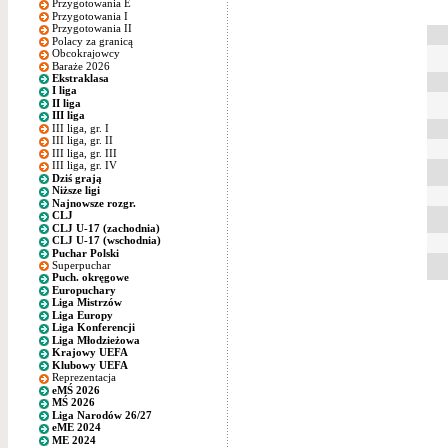
Przygotowania E
Przygotowania I
Przygotowania II
Polacy za granicą
Obcokrajowcy
Baraże 2026
Ekstraklasa
I liga
II liga
III liga
III liga, gr. I
III liga, gr. II
III liga, gr. III
III liga, gr. IV
Dziś grają
Niższe ligi
Najnowsze rozgr.
CLJ
CLJ U-17 (zachodnia)
CLJ U-17 (wschodnia)
Puchar Polski
Superpuchar
Puch. okręgowe
Europuchary
Liga Mistrzów
Liga Europy
Liga Konferencji
Liga Młodzieżowa
Krajowy UEFA
Klubowy UEFA
Reprezentacja
eMŚ 2026
MŚ 2026
Liga Narodów 26/27
eME 2024
ME 2024