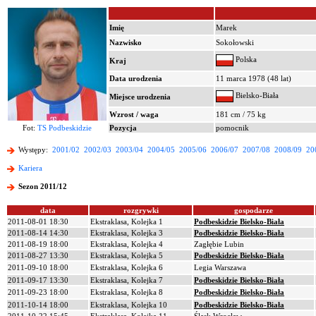
Imię
Marek
Nazwisko
Sokołowski
Polska
Kraj
Data urodzenia
11 marca 1978 (48 lat)
Bielsko-Biała
Miejsce urodzenia
Wzrost / waga
181 cm / 75 kg
Fot:
TS Podbeskidzie
Pozycja
pomocnik
Występy:
2001/02
2002/03
2003/04
2004/05
2005/06
2006/07
2007/08
2008/09
20
Kariera
Sezon 2011/12
data
rozgrywki
gospodarze
2011-08-01 18:30
Ekstraklasa, Kolejka 1
Podbeskidzie Bielsko-Biała
2011-08-14 14:30
Ekstraklasa, Kolejka 3
Podbeskidzie Bielsko-Biała
2011-08-19 18:00
Ekstraklasa, Kolejka 4
Zagłębie Lubin
2011-08-27 13:30
Ekstraklasa, Kolejka 5
Podbeskidzie Bielsko-Biała
2011-09-10 18:00
Ekstraklasa, Kolejka 6
Legia Warszawa
2011-09-17 13:30
Ekstraklasa, Kolejka 7
Podbeskidzie Bielsko-Biała
2011-09-23 18:00
Ekstraklasa, Kolejka 8
Podbeskidzie Bielsko-Biała
2011-10-14 18:00
Ekstraklasa, Kolejka 10
Podbeskidzie Bielsko-Biała