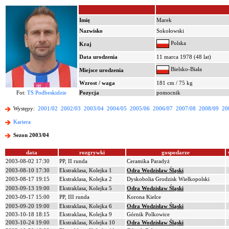
Imię
Marek
Nazwisko
Sokołowski
Polska
Kraj
Data urodzenia
11 marca 1978 (48 lat)
Bielsko-Biała
Miejsce urodzenia
Wzrost / waga
181 cm / 75 kg
Fot:
TS Podbeskidzie
Pozycja
pomocnik
Występy:
2001/02
2002/03
2003/04
2004/05
2005/06
2006/07
2007/08
2008/09
20
Kariera
Sezon 2003/04
data
rozgrywki
gospodarze
2003-08-02 17:30
PP, II runda
Ceramika Paradyż
2003-08-10 17:30
Ekstraklasa, Kolejka 1
Odra Wodzisław Śląski
2003-08-17 19:15
Ekstraklasa, Kolejka 2
Dyskobolia Grodzisk Wielkopolski
2003-09-13 19:00
Ekstraklasa, Kolejka 5
Odra Wodzisław Śląski
2003-09-17 15:00
PP, III runda
Korona Kielce
2003-09-20 19:00
Ekstraklasa, Kolejka 6
Odra Wodzisław Śląski
2003-10-18 18:15
Ekstraklasa, Kolejka 9
Górnik Polkowice
2003-10-24 19:00
Ekstraklasa, Kolejka 10
Odra Wodzisław Śląski