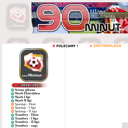
Strona główna
Skarb Ekstraklasy
Skarb I ligi
Skarb II ligi
Sparingi - Ekstr.
Sparingi - I liga
Sparingi - II liga
Transfery - Ekstr.
Transfery - I liga
Transfery - II liga
Transfery - zagr.