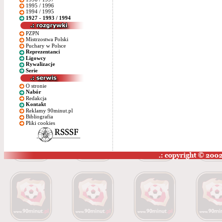
1995 / 1996
1994 / 1995
1927 - 1993 / 1994
PZPN
Mistrzostwa Polski
Puchary w Polsce
Reprezentanci
Ligowcy
Rywalizacje
Serie
O stronie
Nabór
Redakcja
Kontakt
Reklamy 90minut.pl
Bibliografia
Pliki cookies