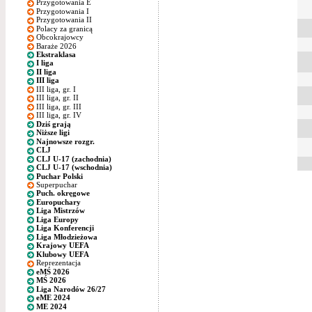
Przygotowania E
Przygotowania I
Przygotowania II
Polacy za granicą
Obcokrajowcy
Baraże 2026
Ekstraklasa
I liga
II liga
III liga
III liga, gr. I
III liga, gr. II
III liga, gr. III
III liga, gr. IV
Dziś grają
Niższe ligi
Najnowsze rozgr.
CLJ
CLJ U-17 (zachodnia)
CLJ U-17 (wschodnia)
Puchar Polski
Superpuchar
Puch. okręgowe
Europuchary
Liga Mistrzów
Liga Europy
Liga Konferencji
Liga Młodzieżowa
Krajowy UEFA
Klubowy UEFA
Reprezentacja
eMŚ 2026
MŚ 2026
Liga Narodów 26/27
eME 2024
ME 2024