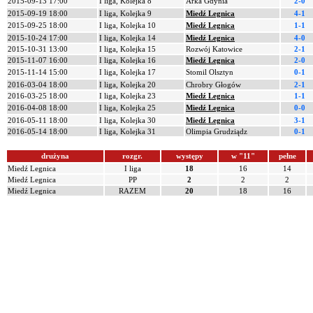
2015-09-13 17:00
I liga, Kolejka 8
Arka Gdynia
2-0
2015-09-19 18:00
I liga, Kolejka 9
Miedź Legnica
4-1
2015-09-25 18:00
I liga, Kolejka 10
Miedź Legnica
1-1
2015-10-24 17:00
I liga, Kolejka 14
Miedź Legnica
4-0
2015-10-31 13:00
I liga, Kolejka 15
Rozwój Katowice
2-1
2015-11-07 16:00
I liga, Kolejka 16
Miedź Legnica
2-0
2015-11-14 15:00
I liga, Kolejka 17
Stomil Olsztyn
0-1
2016-03-04 18:00
I liga, Kolejka 20
Chrobry Głogów
2-1
2016-03-25 18:00
I liga, Kolejka 23
Miedź Legnica
1-1
2016-04-08 18:00
I liga, Kolejka 25
Miedź Legnica
0-0
2016-05-11 18:00
I liga, Kolejka 30
Miedź Legnica
3-1
2016-05-14 18:00
I liga, Kolejka 31
Olimpia Grudziądz
0-1
drużyna
rozgr.
występy
w "11"
pełne
Miedź Legnica
I liga
18
16
14
Miedź Legnica
PP
2
2
2
Miedź Legnica
RAZEM
20
18
16