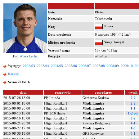
Imię
Błażej
Nazwisko
Telichowski
Polska
Kraj
Data urodzenia
6 czerwca 1984 (42 lata)
Nowy Tomyśl
Miejsce urodzenia
Wzrost / waga
187 cm / 81 kg
Fot:
Wiara Lecha
Pozycja
obrońca
Występy:
2002/03
2003/04
2004/05
2005/06
2006/07
2007/08
2008/09
2009/10
20
Kariera
Sezon 2015/16
data
rozgrywki
gospodarze
wynik
2015-07-26 18:00
PP, I runda
Garbarnia Kraków
0-2
2015-08-01 18:00
I liga, Kolejka 1
Miedź Legnica
2-2
2015-08-08 20:00
I liga, Kolejka 2
Miedź Legnica
1-1
2015-08-13 18:00
PP, 1/16 finału
Miedź Legnica
1-2 pd.
2015-08-16 18:00
I liga, Kolejka 3
Miedź Legnica
0-2
2015-08-21 20:30
I liga, Kolejka 4
Zawisza Bydgoszcz
4-1
2015-08-27 17:30
I liga, Kolejka 5
Miedź Legnica
1-0
2015-08-30 18:00
I liga, Kolejka 6
GKS Katowice
0-1