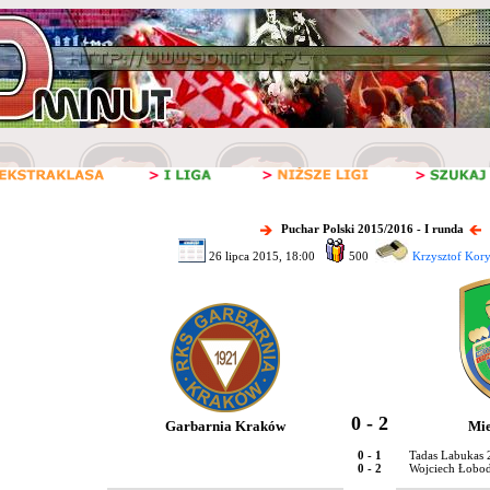
Puchar Polski 2015/2016 - I runda
26 lipca 2015, 18:00
500
Krzysztof Kory
0 - 2
Garbarnia Kraków
Mie
0 - 1
Tadas Labukas 
0 - 2
Wojciech Łobod