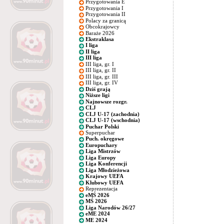
Przygotowania E
Przygotowania I
Przygotowania II
Polacy za granicą
Obcokrajowcy
Baraże 2026
Ekstraklasa
I liga
II liga
III liga
III liga, gr. I
III liga, gr. II
III liga, gr. III
III liga, gr. IV
Dziś grają
Niższe ligi
Najnowsze rozgr.
CLJ
CLJ U-17 (zachodnia)
CLJ U-17 (wschodnia)
Puchar Polski
Superpuchar
Puch. okręgowe
Europuchary
Liga Mistrzów
Liga Europy
Liga Konferencji
Liga Młodzieżowa
Krajowy UEFA
Klubowy UEFA
Reprezentacja
eMŚ 2026
MŚ 2026
Liga Narodów 26/27
eME 2024
ME 2024