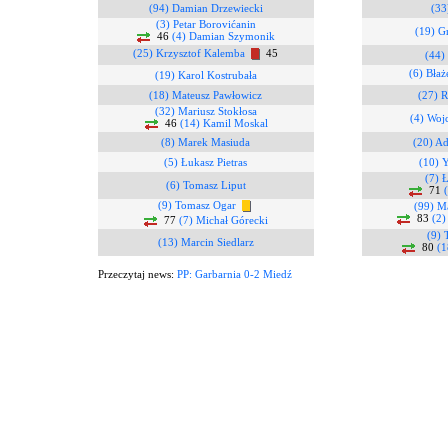
(94) Damian Drzewiecki
(33
(3) Petar Borovićanin
(19) G
46
(4) Damian Szymonik
(25) Krzysztof Kalemba
45
(44)
(6) Błaż
(19) Karol Kostrubała
(18) Mateusz Pawłowicz
(27) 
(32) Mariusz Stokłosa
(4) Woj
46
(14) Kamil Moskal
(8) Marek Masiuda
(20) Ad
(5) Łukasz Pietras
(10) 
(7) 
(6) Tomasz Liput
71
(9) Tomasz Ogar
(99) M
83
(2)
77
(7) Michał Górecki
(9) 
(13) Marcin Siedlarz
80
(1
Przeczytaj news:
PP: Garbarnia 0-2 Miedź