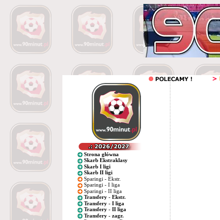
Strona główna
Skarb Ekstraklasy
Skarb I ligi
Skarb II ligi
Sparingi - Ekstr.
Sparingi - I liga
Sparingi - II liga
Transfery - Ekstr.
Transfery - I liga
Transfery - II liga
Transfery - zagr.