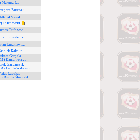
) Mateusz Lis
rzegorz Bartczak
 Michał Stasiak
ej Telichowski
Rumen Trifonow
ciech Łobodziński
rian Łuszkiewicz
Yannick Kakoko
Łukasz Garguła
(11) Daniel Feruga
arek Gancarczyk
 Michał Ilków-Gołąb
Tadas Labukas
8) Bartosz Ślusarski