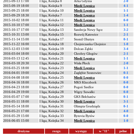
2015-09-13 17:00
I liga, Kolejka 8
Arka Gdynia
2-0
2015-09-19 18:00
I liga, Kolejka 9
Miedź Legnica
4-1
2015-09-25 18:00
I liga, Kolejka 10
Miedź Legnica
1-1
2015-09-29 18:30
I liga, Kolejka 7
Miedź Legnica
1-4
2015-10-02 18:00
I liga, Kolejka 11
Miedź Legnica
0-0
2015-10-10 17:00
I liga, Kolejka 12
Miedź Legnica
1-1
2015-10-17 17:00
I liga, Kolejka 13
Sandecja Nowy Sącz
3-2
2015-10-31 13:00
I liga, Kolejka 15
Rozwój Katowice
2-1
2015-11-14 15:00
I liga, Kolejka 17
Stomil Olsztyn
0-1
2015-11-22 16:00
I liga, Kolejka 18
Chojniczanka Chojnice
1-0
2015-12-03 13:00
I liga, Kolejka 19
Dolcan Ząbki
3-4
2016-03-04 18:00
I liga, Kolejka 20
Chrobry Głogów
2-1
2016-03-13 12:45
I liga, Kolejka 21
Miedź Legnica
1-1
2016-03-18 20:30
I liga, Kolejka 22
Wisła Płock
2-0
2016-03-25 18:00
I liga, Kolejka 23
Miedź Legnica
1-1
2016-04-01 19:00
I liga, Kolejka 24
Zagłębie Sosnowiec
0-1
2016-04-08 18:00
I liga, Kolejka 25
Miedź Legnica
0-0
2016-04-16 18:00
I liga, Kolejka 26
MKS Kluczbork
0-0
2016-04-23 18:00
I liga, Kolejka 27
Pogoń Siedlce
0-0
2016-04-29 19:00
I liga, Kolejka 28
Wigry Suwałki
0-0
2016-05-07 17:00
I liga, Kolejka 29
GKS Bełchatów
0-1
2016-05-11 18:00
I liga, Kolejka 30
Miedź Legnica
3-1
2016-05-14 18:00
I liga, Kolejka 31
Olimpia Grudziądz
0-1
2016-05-21 17:00
I liga, Kolejka 32
Miedź Legnica
4-0
2016-05-29 15:00
I liga, Kolejka 33
Bytovia Bytów
0-0
2016-06-05 15:00
I liga, Kolejka 34
Miedź Legnica
1-0
drużyna
rozgr.
występy
w "11"
pełne