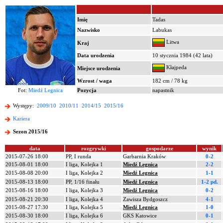
Imię
Tadas
Nazwisko
Labukas
Litwa
Kraj
Data urodzenia
10 stycznia 1984 (42 lata)
Kłajpeda
Miejsce urodzenia
Wzrost / waga
182 cm / 78 kg
Fot:
Miedź Legnica
Pozycja
napastnik
Występy:
2009/10
2010/11
2014/15
2015/16
Kariera
Sezon 2015/16
data
rozgrywki
gospodarze
wynik
2015-07-26 18:00
PP, I runda
Garbarnia Kraków
0-2
2015-08-01 18:00
I liga, Kolejka 1
Miedź Legnica
2-2
2015-08-08 20:00
I liga, Kolejka 2
Miedź Legnica
1-1
2015-08-13 18:00
PP, 1/16 finału
Miedź Legnica
1-2 pd.
2015-08-16 18:00
I liga, Kolejka 3
Miedź Legnica
0-2
2015-08-21 20:30
I liga, Kolejka 4
Zawisza Bydgoszcz
4-1
2015-08-27 17:30
I liga, Kolejka 5
Miedź Legnica
1-0
2015-08-30 18:00
I liga, Kolejka 6
GKS Katowice
0-1