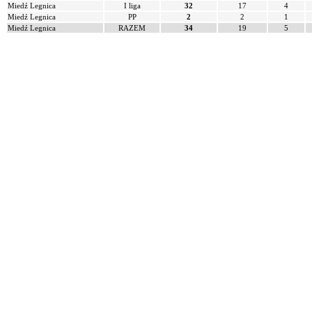
Miedź Legnica
I liga
32
17
4
Miedź Legnica
PP
2
2
1
Miedź Legnica
RAZEM
34
19
5