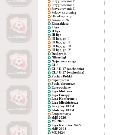
Przygotowania E
Przygotowania I
Przygotowania II
Polacy za granicą
Obcokrajowcy
Baraże 2026
Ekstraklasa
I liga
II liga
III liga
III liga, gr. I
III liga, gr. II
III liga, gr. III
III liga, gr. IV
Dziś grają
Niższe ligi
Najnowsze rozgr.
CLJ
CLJ U-17 (zachodnia)
CLJ U-17 (wschodnia)
Puchar Polski
Superpuchar
Puch. okręgowe
Europuchary
Liga Mistrzów
Liga Europy
Liga Konferencji
Liga Młodzieżowa
Krajowy UEFA
Klubowy UEFA
Reprezentacja
eMŚ 2026
MŚ 2026
Liga Narodów 26/27
eME 2024
ME 2024