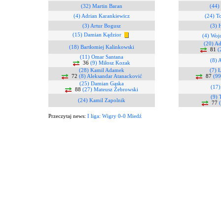
(32) Martin Baran
(44)
(4) Adrian Karankiewicz
(24) T
(3) Artur Bogusz
(3) 
(15) Damian Kądzior
(4) Woj
(20) Ad
(18) Bartłomiej Kalinkowski
81
(
(11) Omar Santana
(8) 
36
(9) Miłosz Kozak
(28) Kamil Adamek
(7) 
72
(8) Aleksandar Atanacković
87
(99
(25) Damian Gąska
(17) 
88
(27) Mateusz Żebrowski
(9) 
(24) Kamil Zapolnik
77
Przeczytaj news:
I liga: Wigry 0-0 Miedź