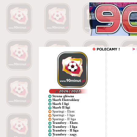
Strona główna
Skarb Ekstraklasy
Skarb I ligi
Skarb II ligi
Sparingi - Ekstr.
Sparingi - I liga
Sparingi - II liga
Transfery - Ekstr.
Transfery - I liga
Transfery - II liga
Transfery - zagr.