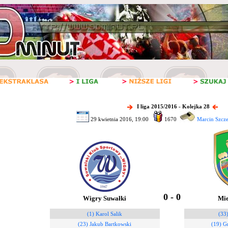
I liga 2015/2016 - Kolejka 28
29 kwietnia 2016, 19:00
1670
Marcin Szcze
0 - 0
Wigry Suwałki
Mie
(1) Karol Salik
(33
(23) Jakub Bartkowski
(19) G