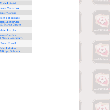
 Michał Stasiak
omasz Midzierski
Hunter Gorskie
ciech Łobodziński
rian Łuszkiewicz
29) Marcin Garuch
Adrian Cierpka
Łukasz Garguła
) Marek Gancarczyk
Petteri Forsell
Tadas Labukas
(10) Igor Subbotin