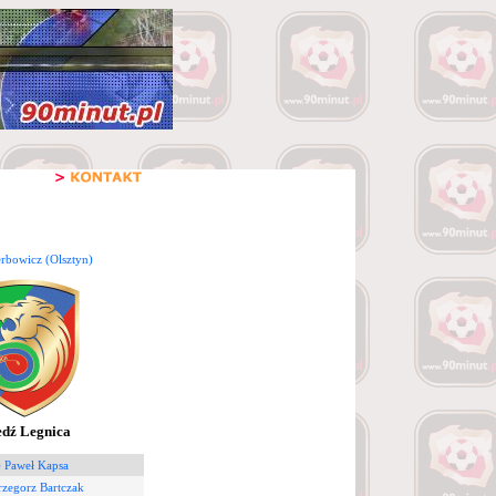
rbowicz (Olsztyn)
dź Legnica
) Paweł Kapsa
rzegorz Bartczak