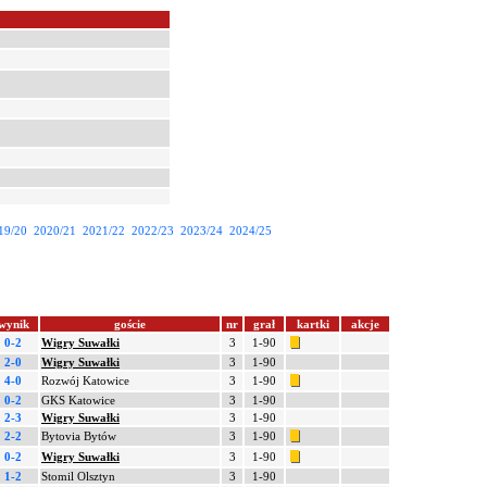
19/20
2020/21
2021/22
2022/23
2023/24
2024/25
wynik
goście
nr
grał
kartki
akcje
0-2
Wigry Suwałki
3
1-90
2-0
Wigry Suwałki
3
1-90
4-0
Rozwój Katowice
3
1-90
0-2
GKS Katowice
3
1-90
2-3
Wigry Suwałki
3
1-90
2-2
Bytovia Bytów
3
1-90
0-2
Wigry Suwałki
3
1-90
1-2
Stomil Olsztyn
3
1-90