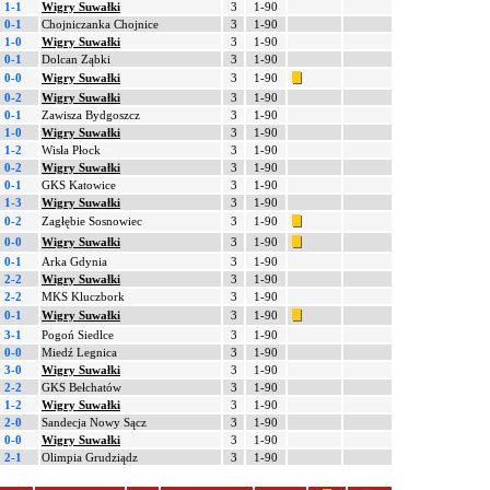
1-1
Wigry Suwałki
3
1-90
0-1
Chojniczanka Chojnice
3
1-90
1-0
Wigry Suwałki
3
1-90
0-1
Dolcan Ząbki
3
1-90
0-0
Wigry Suwałki
3
1-90
0-2
Wigry Suwałki
3
1-90
0-1
Zawisza Bydgoszcz
3
1-90
1-0
Wigry Suwałki
3
1-90
1-2
Wisła Płock
3
1-90
0-2
Wigry Suwałki
3
1-90
0-1
GKS Katowice
3
1-90
1-3
Wigry Suwałki
3
1-90
0-2
Zagłębie Sosnowiec
3
1-90
0-0
Wigry Suwałki
3
1-90
0-1
Arka Gdynia
3
1-90
2-2
Wigry Suwałki
3
1-90
2-2
MKS Kluczbork
3
1-90
0-1
Wigry Suwałki
3
1-90
3-1
Pogoń Siedlce
3
1-90
0-0
Miedź Legnica
3
1-90
3-0
Wigry Suwałki
3
1-90
2-2
GKS Bełchatów
3
1-90
1-2
Wigry Suwałki
3
1-90
2-0
Sandecja Nowy Sącz
3
1-90
0-0
Wigry Suwałki
3
1-90
2-1
Olimpia Grudziądz
3
1-90