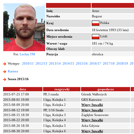
Imię
Artur
Nazwisko
Bogusz
Polska
Kraj
Data urodzenia
18 kwietnia 1993 (33 lata)
Łódź
Miejsce urodzenia
Wzrost / waga
181 cm / 74 kg
Obecny klub
Fot:
Lechia TM
Pozycja
obrońca
Występy:
2010/11
2012/13
2013/14
2014/15
2015/16
2016/17
2017/18
2018/19
20
Kariera
Sezon 2015/16
data
rozgrywki
gospodarze
2015-07-25 17:00
PP, I runda
Górnik Wałbrzych
2015-08-01 19:00
I liga, Kolejka 1
GKS Katowice
2015-08-09 20:00
I liga, Kolejka 2
Wigry Suwałki
2015-08-12 19:00
PP, 1/16 finału
Wigry Suwałki
2015-08-15 18:30
I liga, Kolejka 3
Zagłębie Sosnowiec
2015-08-22 20:00
I liga, Kolejka 4
Wigry Suwałki
2015-08-26 18:30
I liga, Kolejka 5
Arka Gdynia
2015-08-30 20:00
I liga, Kolejka 6
Wigry Suwałki