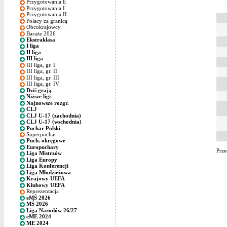
Przygotowania E
Przygotowania I
Przygotowania II
Polacy za granicą
Obcokrajowcy
Baraże 2026
Ekstraklasa
I liga
II liga
III liga
III liga, gr. I
III liga, gr. II
III liga, gr. III
III liga, gr. IV
Dziś grają
Niższe ligi
Najnowsze rozgr.
CLJ
CLJ U-17 (zachodnia)
CLJ U-17 (wschodnia)
Puchar Polski
Superpuchar
Puch. okręgowe
Europuchary
Prze
Liga Mistrzów
Liga Europy
Liga Konferencji
Liga Młodzieżowa
Krajowy UEFA
Klubowy UEFA
Reprezentacja
eMŚ 2026
MŚ 2026
Liga Narodów 26/27
eME 2024
ME 2024