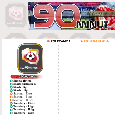
Strona główna
Skarb Ekstraklasy
Skarb I ligi
Skarb II ligi
Sparingi - Ekstr.
Sparingi - I liga
Sparingi - II liga
Transfery - Ekstr.
Transfery - I liga
Transfery - II liga
Transfery - zagr.