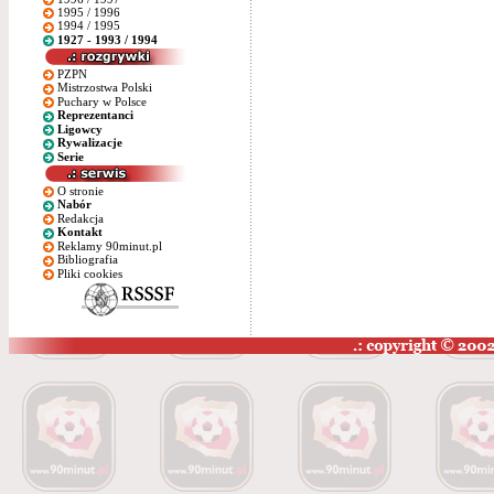
1995 / 1996
1994 / 1995
1927 - 1993 / 1994
PZPN
Mistrzostwa Polski
Puchary w Polsce
Reprezentanci
Ligowcy
Rywalizacje
Serie
O stronie
Nabór
Redakcja
Kontakt
Reklamy 90minut.pl
Bibliografia
Pliki cookies