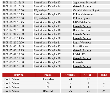
2008-11-12 19:45
Ekstraklasa, Kolejka 13
Jagiellonia Białystok
2008-11-16 16:45
Ekstraklasa, Kolejka 14
Górnik Zabrze
2008-11-19 18:00
PE, Kolejka 5
Odra Wodzisław Śląski
2008-11-22 18:15
Ekstraklasa, Kolejka 15
Polonia Warszawa
2008-11-25 18:00
PE, Kolejka 6
Polonia Bytom
2008-11-28 17:45
Ekstraklasa, Kolejka 16
GKS Bełchatów
2008-12-06 17:50
Ekstraklasa, Kolejka 17
Górnik Zabrze
2009-02-28 16:00
Ekstraklasa, Kolejka 18
Ruch Chorzów
2009-03-06 20:00
Ekstraklasa, Kolejka 19
Górnik Zabrze
2009-03-15 14:45
Ekstraklasa, Kolejka 20
Górnik Zabrze
2009-03-20 20:00
Ekstraklasa, Kolejka 21
Legia Warszawa
2009-04-03 17:45
Ekstraklasa, Kolejka 22
Piast Gliwice
2009-05-02 19:15
Ekstraklasa, Kolejka 26
Górnik Zabrze
2009-05-09 17:00
Ekstraklasa, Kolejka 27
Łódzki KS
2009-05-16 17:00
Ekstraklasa, Kolejka 28
Górnik Zabrze
2009-05-23 17:00
Ekstraklasa, Kolejka 29
Cracovia
2009-05-30 17:00
Ekstraklasa, Kolejka 30
Górnik Zabrze
drużyna
rozgr.
występy
w "11"
pełne
Górnik Zabrze
Ekstraklasa
20
20
19
Górnik Zabrze
PE
5
4
4
Górnik Zabrze
PP
1
1
1
Górnik Zabrze
RAZEM
26
25
24