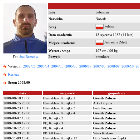
Imię
Sebastian
Nazwisko
Nowak
Polska
Kraj
Data urodzenia
13 stycznia 1982 (44 lata)
Jastrzębie Zdrój
Miejsce urodzenia
Wzrost / waga
197 cm / 96 kg
Fot:
Stal Rzeszów
Pozycja
bramkarz
Występy:
2002/03
2003/04
2004/05
2005/06
2006/07
2007/08
2008/09
2009/10
20
Kariera
Sezon 2008/09
data
rozgrywki
gospodarze
2008-08-10 19:00
Ekstraklasa, Kolejka 1
Górnik Zabrze
2008-08-15 20:00
Ekstraklasa, Kolejka 2
Arka Gdynia
2008-08-23 18:15
Ekstraklasa, Kolejka 3
Lech Poznań
2008-08-31 17:00
Ekstraklasa, Kolejka 4
Górnik Zabrze
2008-09-07 15:00
PE, Kolejka 2
Górnik Zabrze
2008-10-08 17:00
PE, Kolejka 3
Górnik Zabrze
2008-10-12 20:00
PE, Kolejka 4
Górnik Zabrze
2008-10-29 20:10
PP, 1/8 finału
Wisła Kraków
2008-11-09 16:45
Ekstraklasa, Kolejka 12
Odra Wodzisław Śląski