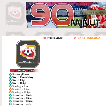
Strona główna
Skarb Ekstraklasy
Skarb I ligi
Skarb II ligi
Sparingi - Ekstr.
Sparingi - I liga
Sparingi - II liga
Transfery - Ekstr.
Transfery - I liga
Transfery - II liga
Transfery - zagr.