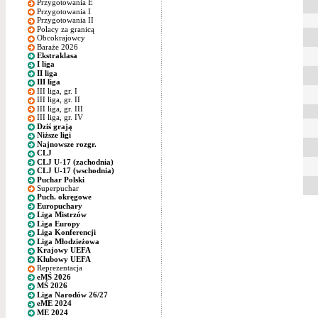
Przygotowania E
Przygotowania I
Przygotowania II
Polacy za granicą
Obcokrajowcy
Baraże 2026
Ekstraklasa
I liga
II liga
III liga
III liga, gr. I
III liga, gr. II
III liga, gr. III
III liga, gr. IV
Dziś grają
Niższe ligi
Najnowsze rozgr.
CLJ
CLJ U-17 (zachodnia)
CLJ U-17 (wschodnia)
Puchar Polski
Superpuchar
Puch. okręgowe
Europuchary
Liga Mistrzów
Liga Europy
Liga Konferencji
Liga Młodzieżowa
Krajowy UEFA
Klubowy UEFA
Reprezentacja
eMŚ 2026
MŚ 2026
Liga Narodów 26/27
eME 2024
ME 2024