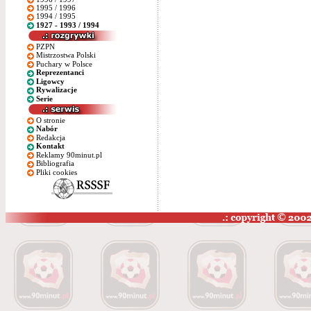
1995 / 1996
1994 / 1995
1927 - 1993 / 1994
PZPN
Mistrzostwa Polski
Puchary w Polsce
Reprezentanci
Ligowcy
Rywalizacje
Serie
O stronie
Nabór
Redakcja
Kontakt
Reklamy 90minut.pl
Bibliografia
Pliki cookies