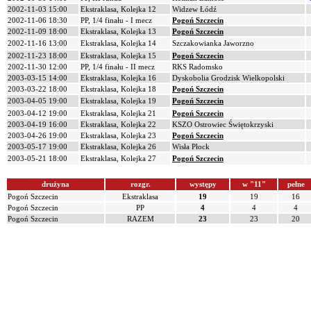
2002-11-03 15:00
Ekstraklasa, Kolejka 12
Widzew Łódź
2002-11-06 18:30
PP, 1/4 finału - I mecz
Pogoń Szczecin
2002-11-09 18:00
Ekstraklasa, Kolejka 13
Pogoń Szczecin
2002-11-16 13:00
Ekstraklasa, Kolejka 14
Szczakowianka Jaworzno
2002-11-23 18:00
Ekstraklasa, Kolejka 15
Pogoń Szczecin
2002-11-30 12:00
PP, 1/4 finału - II mecz
RKS Radomsko
2003-03-15 14:00
Ekstraklasa, Kolejka 16
Dyskobolia Grodzisk Wielkopolski
2003-03-22 18:00
Ekstraklasa, Kolejka 18
Pogoń Szczecin
2003-04-05 19:00
Ekstraklasa, Kolejka 19
Pogoń Szczecin
2003-04-12 19:00
Ekstraklasa, Kolejka 21
Pogoń Szczecin
2003-04-19 16:00
Ekstraklasa, Kolejka 22
KSZO Ostrowiec Świętokrzyski
2003-04-26 19:00
Ekstraklasa, Kolejka 23
Pogoń Szczecin
2003-05-17 19:00
Ekstraklasa, Kolejka 26
Wisła Płock
2003-05-21 18:00
Ekstraklasa, Kolejka 27
Pogoń Szczecin
drużyna
rozgr.
występy
w "11"
pełne
Pogoń Szczecin
Ekstraklasa
19
19
16
Pogoń Szczecin
PP
4
4
4
Pogoń Szczecin
RAZEM
23
23
20