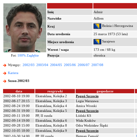
Imię
Admir
Nazwisko
Adžem
Bośnia i Hercegowina
Kraj
Data urodzenia
25 marca 1973 (53 lata)
Sarajewo
Miejsce urodzenia
Wzrost / waga
173 cm / 68 kg
Fot:
100% Zagłębie
Pozycja
obrońca
Występy:
2002/03
2003/04
2004/05
2005/06
2006/07
2007/08
Kariera
Sezon 2002/03
data
rozgrywki
gospodarze
2002-08-10 19:00
Ekstraklasa, Kolejka 2
Pogoń Szczecin
2002-08-17 20:15
Ekstraklasa, Kolejka 3
Legia Warszawa
2002-08-24 19:00
Ekstraklasa, Kolejka 4
Amica Wronki
2002-08-31 19:00
Ekstraklasa, Kolejka 5
Pogoń Szczecin
2002-09-11 19:00
PP, II runda
Łódzki KS
2002-09-14 19:00
Ekstraklasa, Kolejka 6
Wisła Kraków
2002-09-28 15:00
Ekstraklasa, Kolejka 8
Odra Wodzisław Śląski
2002-10-05 18:00
Ekstraklasa, Kolejka 9
Pogoń Szczecin
2002-10-30 14:00
PP, III runda
Hetman Zamość