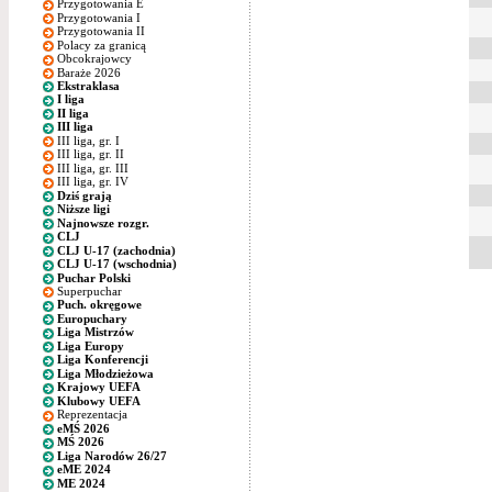
Przygotowania E
Przygotowania I
Przygotowania II
Polacy za granicą
Obcokrajowcy
Baraże 2026
Ekstraklasa
I liga
II liga
III liga
III liga, gr. I
III liga, gr. II
III liga, gr. III
III liga, gr. IV
Dziś grają
Niższe ligi
Najnowsze rozgr.
CLJ
CLJ U-17 (zachodnia)
CLJ U-17 (wschodnia)
Puchar Polski
Superpuchar
Puch. okręgowe
Europuchary
Liga Mistrzów
Liga Europy
Liga Konferencji
Liga Młodzieżowa
Krajowy UEFA
Klubowy UEFA
Reprezentacja
eMŚ 2026
MŚ 2026
Liga Narodów 26/27
eME 2024
ME 2024