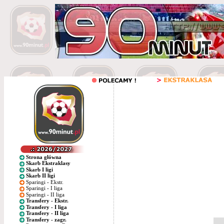
Strona główna
Skarb Ekstraklasy
Skarb I ligi
Skarb II ligi
Sparingi - Ekstr.
Sparingi - I liga
Sparingi - II liga
Transfery - Ekstr.
Transfery - I liga
Transfery - II liga
Transfery - zagr.