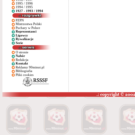
1995 / 1996
1994 / 1995
1927 - 1993 / 1994
PZPN
Mistrzostwa Polski
Puchary w Polsce
Reprezentanci
Ligowcy
Rywalizacje
Serie
O stronie
Nabór
Redakcja
Kontakt
Reklamy 90minut.pl
Bibliografia
Pliki cookies