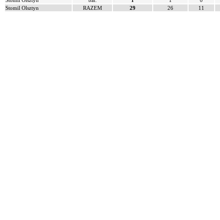
Stomil Olsztyn
bar.
1
1
0
Stomil Olsztyn
RAZEM
29
26
11