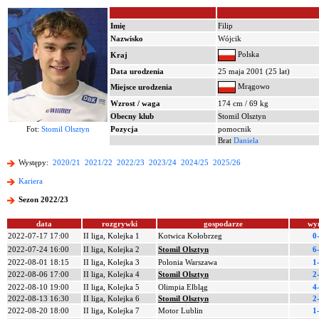
Imię
Filip
Nazwisko
Wójcik
Polska
Kraj
Data urodzenia
25 maja 2001 (25 lat)
Mrągowo
Miejsce urodzenia
Wzrost / waga
174 cm / 69 kg
Obecny klub
Stomil Olsztyn
Fot:
Stomil Olsztyn
Pozycja
pomocnik
Brat
Daniela
Występy:
2020/21
2021/22
2022/23
2023/24
2024/25
2025/26
Kariera
Sezon 2022/23
data
rozgrywki
gospodarze
wy
2022-07-17 17:00
II liga, Kolejka 1
Kotwica Kołobrzeg
0
2022-07-24 16:00
II liga, Kolejka 2
Stomil Olsztyn
6
2022-08-01 18:15
II liga, Kolejka 3
Polonia Warszawa
1
2022-08-06 17:00
II liga, Kolejka 4
Stomil Olsztyn
2
2022-08-10 19:00
II liga, Kolejka 5
Olimpia Elbląg
4
2022-08-13 16:30
II liga, Kolejka 6
Stomil Olsztyn
2
2022-08-20 18:00
II liga, Kolejka 7
Motor Lublin
1