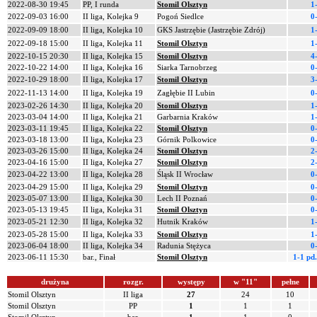
2022-08-30 19:45
PP, I runda
Stomil Olsztyn
1
2022-09-03 16:00
II liga, Kolejka 9
Pogoń Siedlce
0
2022-09-09 18:00
II liga, Kolejka 10
GKS Jastrzębie (Jastrzębie Zdrój)
1
2022-09-18 15:00
II liga, Kolejka 11
Stomil Olsztyn
1
2022-10-15 20:30
II liga, Kolejka 15
Stomil Olsztyn
4
2022-10-22 14:00
II liga, Kolejka 16
Siarka Tarnobrzeg
0
2022-10-29 18:00
II liga, Kolejka 17
Stomil Olsztyn
3
2022-11-13 14:00
II liga, Kolejka 19
Zagłębie II Lubin
0
2023-02-26 14:30
II liga, Kolejka 20
Stomil Olsztyn
1
2023-03-04 14:00
II liga, Kolejka 21
Garbarnia Kraków
1
2023-03-11 19:45
II liga, Kolejka 22
Stomil Olsztyn
0
2023-03-18 13:00
II liga, Kolejka 23
Górnik Polkowice
0
2023-03-26 15:00
II liga, Kolejka 24
Stomil Olsztyn
2
2023-04-16 15:00
II liga, Kolejka 27
Stomil Olsztyn
2
2023-04-22 13:00
II liga, Kolejka 28
Śląsk II Wrocław
0
2023-04-29 15:00
II liga, Kolejka 29
Stomil Olsztyn
0
2023-05-07 13:00
II liga, Kolejka 30
Lech II Poznań
0
2023-05-13 19:45
II liga, Kolejka 31
Stomil Olsztyn
0
2023-05-21 12:30
II liga, Kolejka 32
Hutnik Kraków
1
2023-05-28 15:00
II liga, Kolejka 33
Stomil Olsztyn
1
2023-06-04 18:00
II liga, Kolejka 34
Radunia Stężyca
0
2023-06-11 15:30
bar., Finał
Stomil Olsztyn
1-1 pd
drużyna
rozgr.
występy
w "11"
pełne
Stomil Olsztyn
II liga
27
24
10
Stomil Olsztyn
PP
1
1
1