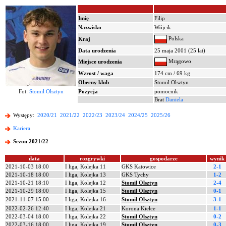
Imię
Filip
Nazwisko
Wójcik
Polska
Kraj
Data urodzenia
25 maja 2001 (25 lat)
Mrągowo
Miejsce urodzenia
Wzrost / waga
174 cm / 69 kg
Obecny klub
Stomil Olsztyn
Fot:
Stomil Olsztyn
Pozycja
pomocnik
Brat
Daniela
Występy:
2020/21
2021/22
2022/23
2023/24
2024/25
2025/26
Kariera
Sezon 2021/22
data
rozgrywki
gospodarze
wynik
2021-10-03 18:00
I liga, Kolejka 11
GKS Katowice
2-1
2021-10-18 18:00
I liga, Kolejka 13
GKS Tychy
1-2
2021-10-21 18:10
I liga, Kolejka 12
Stomil Olsztyn
2-4
2021-10-29 18:00
I liga, Kolejka 15
Stomil Olsztyn
0-1
2021-11-07 15:00
I liga, Kolejka 16
Stomil Olsztyn
3-1
2022-02-26 12:40
I liga, Kolejka 21
Korona Kielce
1-1
2022-03-04 18:00
I liga, Kolejka 22
Stomil Olsztyn
0-2
2022-03-16 18:00
I liga, Kolejka 19
Stomil Olsztyn
0-3