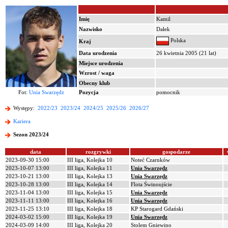
Imię
Kamil
Nazwisko
Dałek
Polska
Kraj
Data urodzenia
26 kwietnia 2005 (21 lat)
Miejsce urodzenia
Wzrost / waga
Obecny klub
Fot:
Unia Swarzędz
Pozycja
pomocnik
Występy:
2022/23
2023/24
2024/25
2025/26
2026/27
Kariera
Sezon 2023/24
data
rozgrywki
gospodarze
2023-09-30 15:00
III liga, Kolejka 10
Noteć Czarnków
2023-10-07 13:00
III liga, Kolejka 11
Unia Swarzędz
2023-10-21 13:00
III liga, Kolejka 13
Unia Swarzędz
2023-10-28 13:00
III liga, Kolejka 14
Flota Świnoujście
2023-11-04 13:00
III liga, Kolejka 15
Unia Swarzędz
2023-11-11 13:00
III liga, Kolejka 16
Unia Swarzędz
2023-11-25 13:10
III liga, Kolejka 18
KP Starogard Gdański
2024-03-02 15:00
III liga, Kolejka 19
Unia Swarzędz
2024-03-09 14:00
III liga, Kolejka 20
Stolem Gniewino