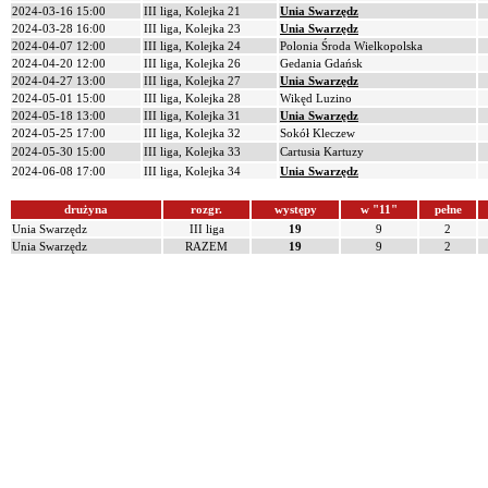
2024-03-16 15:00
III liga, Kolejka 21
Unia Swarzędz
2024-03-28 16:00
III liga, Kolejka 23
Unia Swarzędz
2024-04-07 12:00
III liga, Kolejka 24
Polonia Środa Wielkopolska
2024-04-20 12:00
III liga, Kolejka 26
Gedania Gdańsk
2024-04-27 13:00
III liga, Kolejka 27
Unia Swarzędz
2024-05-01 15:00
III liga, Kolejka 28
Wikęd Luzino
2024-05-18 13:00
III liga, Kolejka 31
Unia Swarzędz
2024-05-25 17:00
III liga, Kolejka 32
Sokół Kleczew
2024-05-30 15:00
III liga, Kolejka 33
Cartusia Kartuzy
2024-06-08 17:00
III liga, Kolejka 34
Unia Swarzędz
drużyna
rozgr.
występy
w "11"
pełne
Unia Swarzędz
III liga
19
9
2
Unia Swarzędz
RAZEM
19
9
2