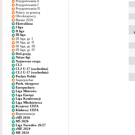
Przygotowania E
Przygotowania I
Przygotowania II
Polacy za granicą
Obcokrajowcy
Baraże 2026
Ekstraklasa
I liga
II liga
III liga
III liga, gr. I
III liga, gr. II
III liga, gr. III
III liga, gr. IV
Dziś grają
Niższe ligi
Najnowsze rozgr.
CLJ
CLJ U-17 (zachodnia)
CLJ U-17 (wschodnia)
Puchar Polski
Superpuchar
Puch. okręgowe
Europuchary
Liga Mistrzów
Liga Europy
Liga Konferencji
Liga Młodzieżowa
Krajowy UEFA
Klubowy UEFA
Reprezentacja
eMŚ 2026
MŚ 2026
Liga Narodów 26/27
eME 2024
ME 2024